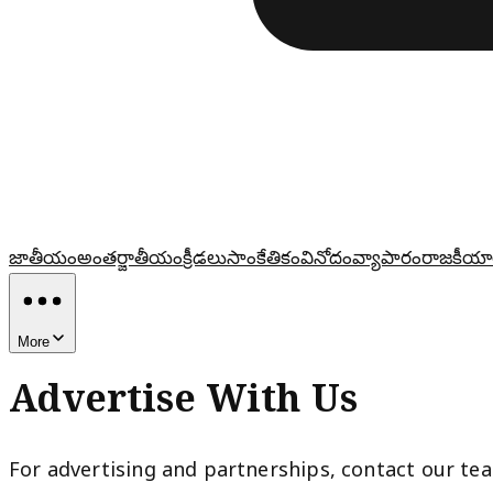
జాతీయం
అంతర్జాతీయం
క్రీడలు
సాంకేతికం
వినోదం
వ్యాపారం
రాజకీయా
More
Advertise With Us
For advertising and partnerships, contact our te