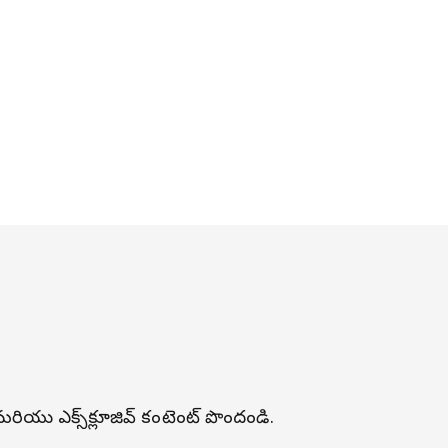
లు మరియు ఎక్స్‌క్లూజివ్ కంటెంట్ పొందండి.