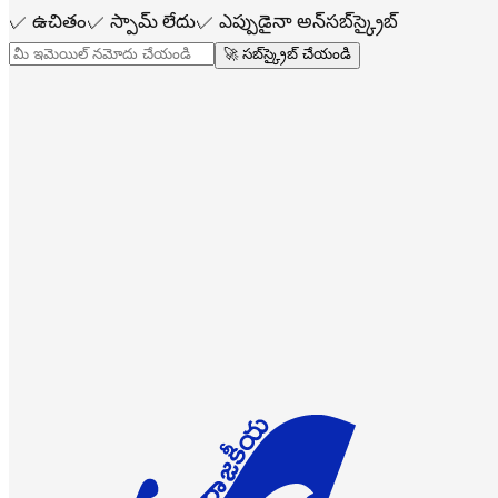
✓
ఉచితం
✓
స్పామ్ లేదు
✓
ఎప్పుడైనా అన్‌సబ్‌స్క్రైబ్
🚀 సబ్‌స్క్రైబ్ చేయండి