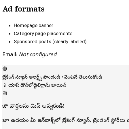
Ad formats
Homepage banner
Category page placements
Sponsored posts (clearly labeled)
Email:
Not configured
🔴
బ్రేకింగ్ న్యూస్ అలర్ట్స్ పొందండి!
• వెంటనే తెలుసుకోండి
📱 యాప్ డౌన్‌లోడ్
టెలిగ్రామ్ జాయిన్
📰
తాజా వార్తలను మిస్ అవ్వకండి!
రోజూ ఉదయం మీ ఇన్‌బాక్స్‌లో బ్రేకింగ్ న్యూస్, ట్రెండింగ్ స్టోరీ