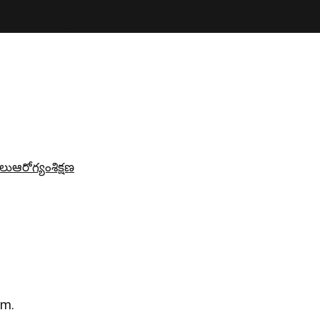
లు
ఆరోగ్యం
శిక్షణ
am.