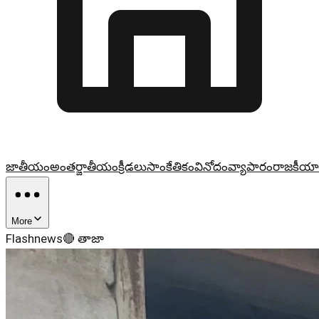
జాతీయం
అంతర్జాతీయం
క్రీడలు
సాంకేతికం
వినోదం
వ్యాపారం
రాజకీయా
More
Flashnews
🔴 తాజా