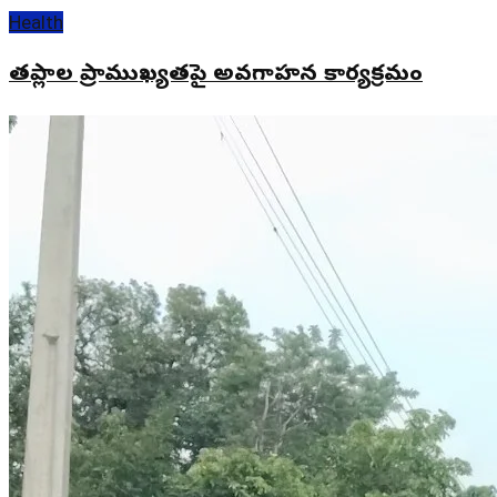
Health
తల్లిపాల ప్రాముఖ్యతపై అవగాహన కార్యక్రమం