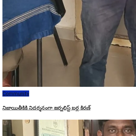
Community
నిజాయితీకికి నిదర్శనంగా జర్నలిస్ట్ బర్ల కిరణ్