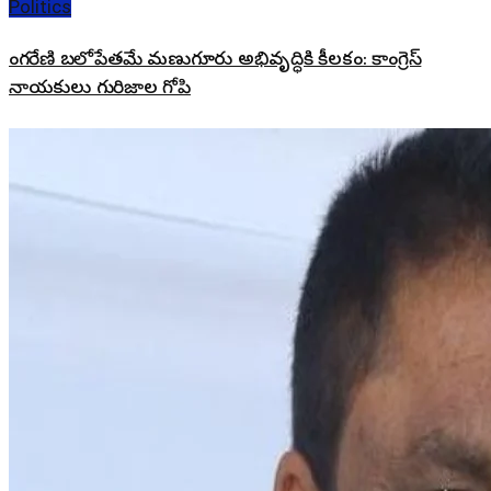
Politics
సింగరేణి బలోపేతమే మణుగూరు అభివృద్ధికి కీలకం: కాంగ్రెస్
నాయకులు గురిజాల గోపి