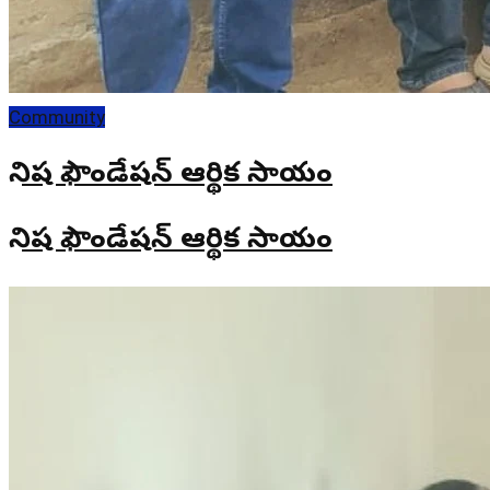
Community
నైనిష ఫౌండేషన్ ఆర్థిక సాయం
నైనిష ఫౌండేషన్ ఆర్థిక సాయం