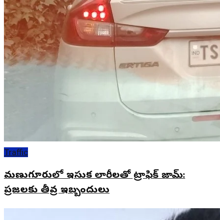
Traffic
మణుగూరులో ఇసుక లారీలతో ట్రాఫిక్ జామ్:
ప్రజలకు తీవ్ర ఇబ్బందులు