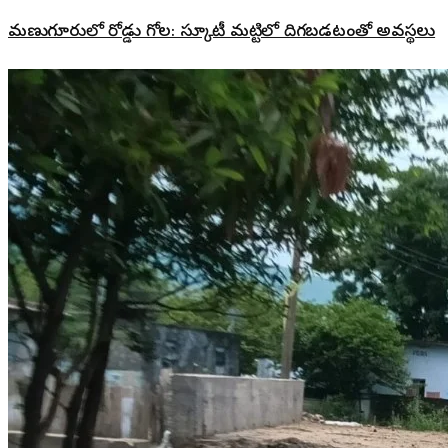
మణుగూరులో రోడ్డు గోల: స్కూటీ మట్టిలో దిగబడటంతో అవస్థలు