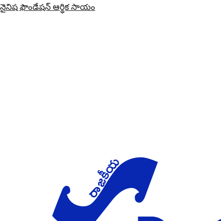
నైనిష ఫౌండేషన్ ఆర్థిక సాయం
Skip to main content