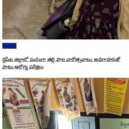
Health
సిద్దిపేట జిల్లాలో ఘనంగా తల్లి పాల వారోత్సవాలు: అవగాహనతో
పాటు ఆరోగ్య పరీక్షలు