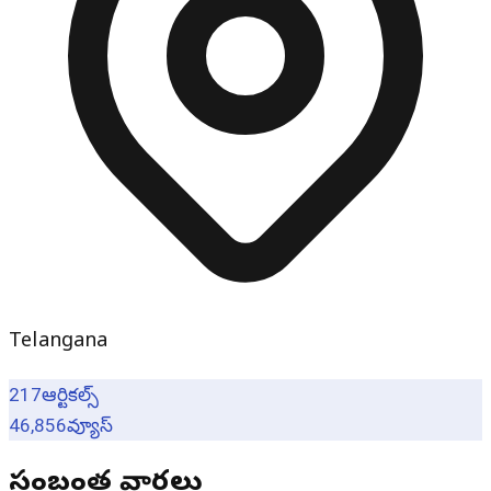
Telangana
217
ఆర్టికల్స్
46,856
వ్యూస్
సంబంధిత వార్తలు