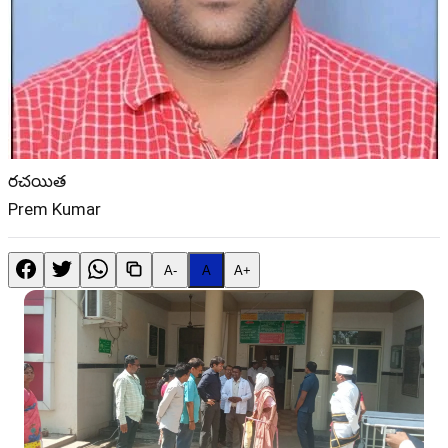
రచయిత
Prem Kumar
A-
A
A+