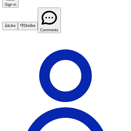
Sign in
👍
Like
👎
Dislike
Comments