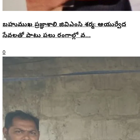
బహుముఖ ప్రజ్ఞాశాలి జివిఎంసి శర్మ: ఆయుర్వేద
సేవలతో పాటు పలు రంగాల్లో వ…
0