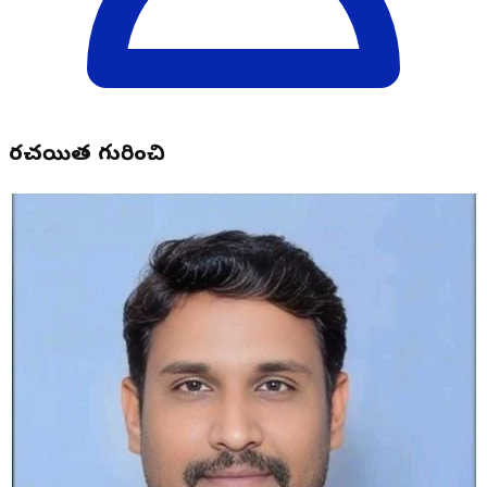
రచయిత గురించి