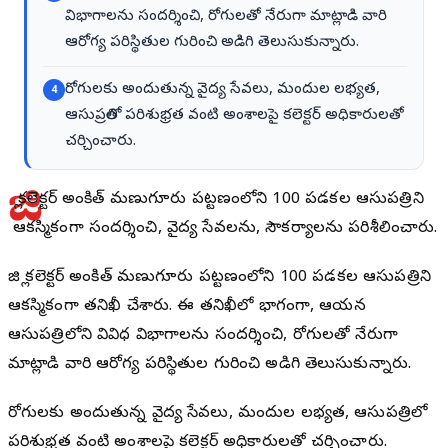
విభాగాలను సందర్శించి, రోగులతో నేరుగా మాట్లాడి వారి
ఆరోగ్య పరిస్థితుల గురించి అడిగి తెలుసుకున్నారు.
రోగులకు అందుతున్న వైద్య సేవలు, మందుల లభ్యత,
4
ఆసుపత్రిలో పరిశుభ్రత వంటి అంశాలపై కలెక్టర్ అధికారులతో
చర్చించారు.
జి
ల్లా కలెక్టర్ అంకిత్ మణుగూరు పట్టణంలోని 100 పడకల ఆసుపత్రిని
ఆకస్మికంగా సందర్శించి, వైద్య సేవలను, సౌకర్యాలను పరిశీలించారు.
జిల్లా కలెక్టర్ అంకిత్ మణుగూరు పట్టణంలోని 100 పడకల ఆసుపత్రిని
ఆకస్మికంగా తనిఖీ చేశారు. ఈ తనిఖీలో భాగంగా, ఆయన
ఆసుపత్రిలోని వివిధ విభాగాలను సందర్శించి, రోగులతో నేరుగా
మాట్లాడి వారి ఆరోగ్య పరిస్థితుల గురించి అడిగి తెలుసుకున్నారు.
రోగులకు అందుతున్న వైద్య సేవలు, మందుల లభ్యత, ఆసుపత్రిలో
పరిశుభ్రత వంటి అంశాలపై కలెక్టర్ అధికారులతో చర్చించారు.