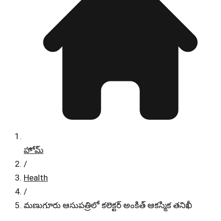
హోమ్
/
Health
/
మణుగూరు ఆసుపత్రిలో కలెక్టర్ అంకిత్ ఆకస్మిక తనిఖీ