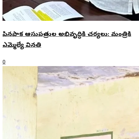
పినపాక ఆసుపత్రుల అభివృద్ధికి చర్యలు: మంత్రికి
ఎమ్మెల్యే వినతి
0