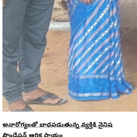
అనారోగ్యంతో బాధపడుతున్న వ్యక్తికి నైనిష
ఫౌండేషన్ ఆర్థిక సాయం