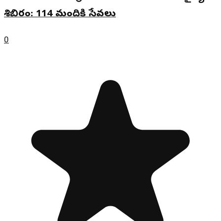
శిబిరం: 114 మందికి సేవలు
0