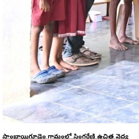
సాంబాయిగూడెం గ్రామంలో సింగరేణి ఉచిత వైద్య