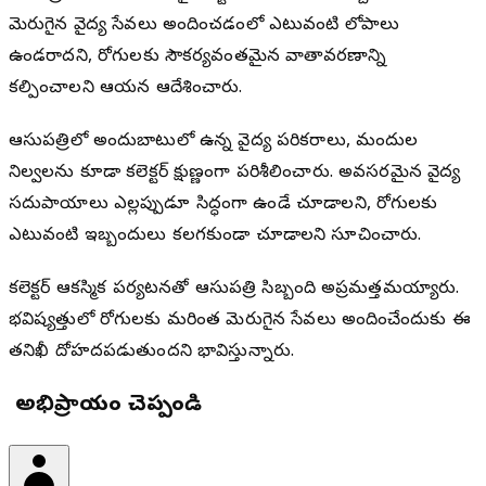
మెరుగైన వైద్య సేవలు అందించడంలో ఎటువంటి లోపాలు
ఉండరాదని, రోగులకు సౌకర్యవంతమైన వాతావరణాన్ని
కల్పించాలని ఆయన ఆదేశించారు.
ఆసుపత్రిలో అందుబాటులో ఉన్న వైద్య పరికరాలు, మందుల
నిల్వలను కూడా కలెక్టర్ క్షుణ్ణంగా పరిశీలించారు. అవసరమైన వైద్య
సదుపాయాలు ఎల్లప్పుడూ సిద్ధంగా ఉండేలా చూడాలని, రోగులకు
ఎటువంటి ఇబ్బందులు కలగకుండా చూడాలని సూచించారు.
కలెక్టర్ ఆకస్మిక పర్యటనతో ఆసుపత్రి సిబ్బంది అప్రమత్తమయ్యారు.
భవిష్యత్తులో రోగులకు మరింత మెరుగైన సేవలు అందించేందుకు ఈ
తనిఖీ దోహదపడుతుందని భావిస్తున్నారు.
మీ అభిప్రాయం చెప్పండి