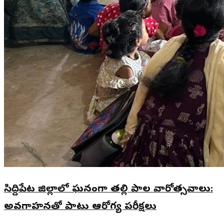
సిద్దిపేట జిల్లాలో ఘనంగా తల్లి పాల వారోత్సవాలు:
అవగాహనతో పాటు ఆరోగ్య పరీక్షలు