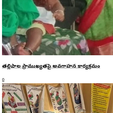
తల్లిపాల ప్రాముఖ్యతపై అవగాహన కార్యక్రమం
0