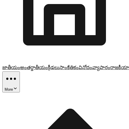
జాతీయం
అంతర్జాతీయం
క్రీడలు
సాంకేతికం
వినోదం
వ్యాపారం
రాజకీయా
More