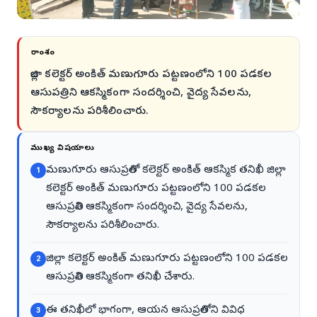
సారాంశం
జిల్లా కలెక్టర్ అంకిత్ మణుగూరు పట్టణంలోని 100 పడకల
ఆసుపత్రిని ఆకస్మికంగా సందర్శించి, వైద్య సేవలను,
సౌకర్యాలను పరిశీలించారు.
ముఖ్య విషయాలు
మణుగూరు ఆసుపత్రిలో కలెక్టర్ అంకిత్ ఆకస్మిక తనిఖీ జిల్లా
1
కలెక్టర్ అంకిత్ మణుగూరు పట్టణంలోని 100 పడకల
ఆసుపత్రిని ఆకస్మికంగా సందర్శించి, వైద్య సేవలను,
సౌకర్యాలను పరిశీలించారు.
జిల్లా కలెక్టర్ అంకిత్ మణుగూరు పట్టణంలోని 100 పడకల
2
ఆసుపత్రిని ఆకస్మికంగా తనిఖీ చేశారు.
ఈ తనిఖీలో భాగంగా, ఆయన ఆసుపత్రిలోని వివిధ
3