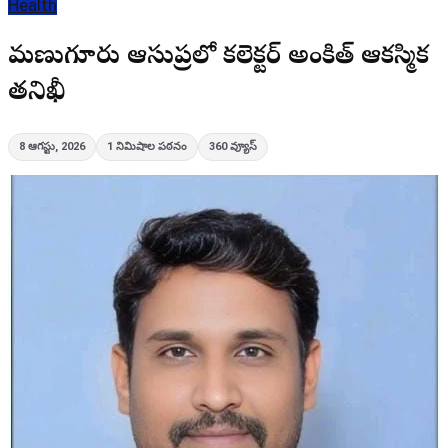
Health
మణుగూరు ఆసుపత్రిలో కలెక్టర్ అంకిత్ ఆకస్మిక
తనిఖీ
8 ఆగస్టు, 2026
1
నిమిషాల పఠనం
360
వ్యూస్