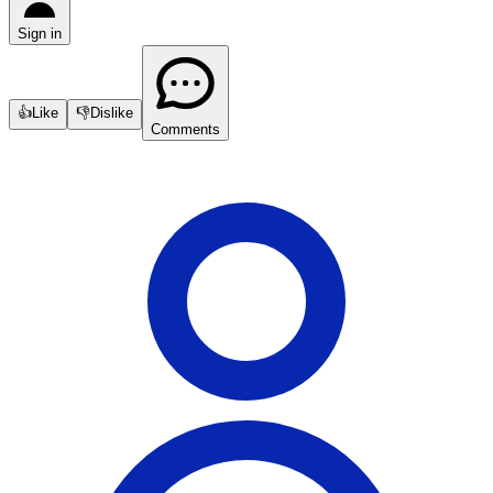
Sign in
👍
Like
👎
Dislike
Comments