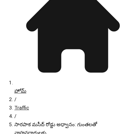
హోమ్
/
Traffic
/
సారపాక మసీద్ రోడ్డు అధ్వానం: గుంతలతో
వాహనదారులకు…