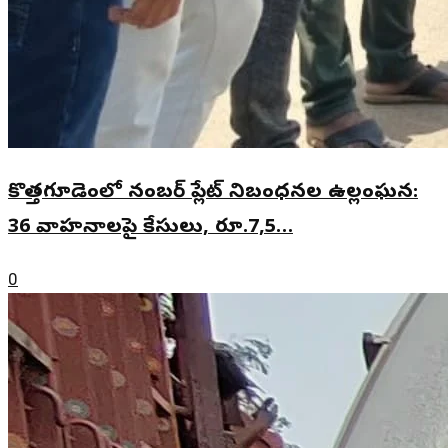
కొత్తగూడెంలో నంబర్ ప్లేట్ నిబంధనల ఉల్లంఘన:
36 వాహనాలపై కేసులు, రూ.7,5…
0