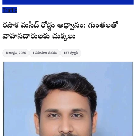
Traffic
సారపాక మసీద్ రోడ్డు అధ్వానం: గుంతలతో
వాహనదారులకు చుక్కలు
8 ఆగస్టు, 2026
1
నిమిషాల పఠనం
187
వ్యూస్