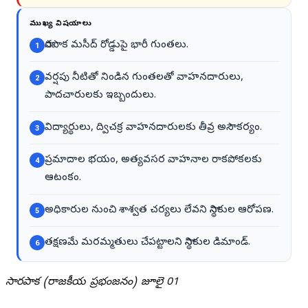
ముఖ్య విషయాలు
సారపాక మసీద్ రోడ్డుపై భారీ గుంతలు.
1
వర్షపు నీటితో నిండిన గుంతలతో వాహనదారులు,
2
పాదచారులకు ఇబ్బందులు.
విద్యార్థులు, ద్విచక్ర వాహనదారులకు తీవ్ర అసౌకర్యం.
3
ప్రమాదాల భయం, అత్యవసర వాహనాల రాకపోకలకు
4
ఆటంకం.
అధికారుల నుంచి శాశ్వత చర్యలు లేవని స్థానికుల ఆరోపణ.
5
తక్షణమే మరమ్మతులు చేపట్టాలని స్థానికుల డిమాండ్.
6
సారపాక (రాజకీయ ప్రభంజనం) జూలై 01