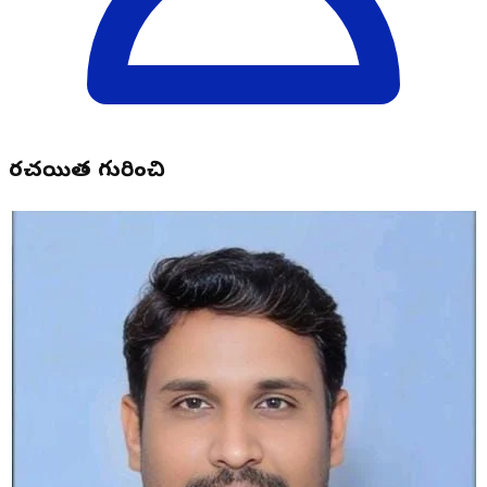
రచయిత గురించి