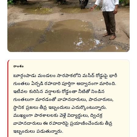
సారాంశం
బూర్గంపాడు మండలం సారపాకలోని మసీద్ రోడ్డుపై భారీ
గుంతలు ఏర్పడి రహదారి పూర్తిగా అద్వానంగా మారింది.
ఇటీవల కురిసిన వర్షాలకు రోడ్డంతా నీటితో నిండిన
గుంతలుగా మారడంతో వాహనదారులు, పాదచారులు,
స్థానిక ప్రజలు తీవ్ర ఇబ్బందులు ఎదుర్కొంటున్నారు.
ముఖ్యంగా పాఠశాలలకు వెళ్లే విద్యార్థులు, ద్విచక్ర
వాహనదారులు ఈ రహదారిపై ప్రయాణించేందుకు తీవ్ర
ఇబ్బందులు పడుతున్నారు.