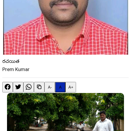
రచయిత
Prem Kumar
A-
A
A+