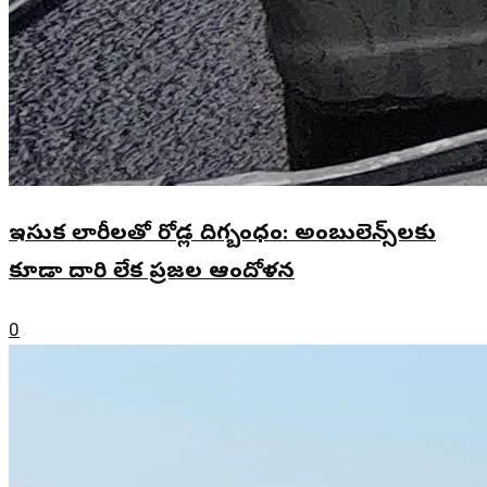
ఇసుక లారీలతో రోడ్ల దిగ్బంధం: అంబులెన్స్‌లకు
కూడా దారి లేక ప్రజల ఆందోళన
0