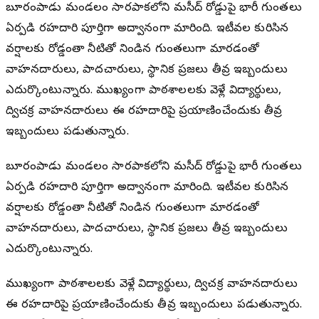
బూర్గంపాడు మండలం సారపాకలోని మసీద్ రోడ్డుపై భారీ గుంతలు
ఏర్పడి రహదారి పూర్తిగా అద్వానంగా మారింది. ఇటీవల కురిసిన
వర్షాలకు రోడ్డంతా నీటితో నిండిన గుంతలుగా మారడంతో
వాహనదారులు, పాదచారులు, స్థానిక ప్రజలు తీవ్ర ఇబ్బందులు
ఎదుర్కొంటున్నారు. ముఖ్యంగా పాఠశాలలకు వెళ్లే విద్యార్థులు,
ద్విచక్ర వాహనదారులు ఈ రహదారిపై ప్రయాణించేందుకు తీవ్ర
ఇబ్బందులు పడుతున్నారు.
బూర్గంపాడు మండలం సారపాకలోని మసీద్ రోడ్డుపై భారీ గుంతలు
ఏర్పడి రహదారి పూర్తిగా అద్వానంగా మారింది. ఇటీవల కురిసిన
వర్షాలకు రోడ్డంతా నీటితో నిండిన గుంతలుగా మారడంతో
వాహనదారులు, పాదచారులు, స్థానిక ప్రజలు తీవ్ర ఇబ్బందులు
ఎదుర్కొంటున్నారు.
ముఖ్యంగా పాఠశాలలకు వెళ్లే విద్యార్థులు, ద్విచక్ర వాహనదారులు
ఈ రహదారిపై ప్రయాణించేందుకు తీవ్ర ఇబ్బందులు పడుతున్నారు.