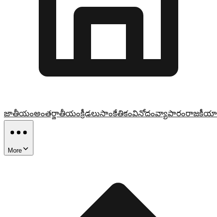
జాతీయం
అంతర్జాతీయం
క్రీడలు
సాంకేతికం
వినోదం
వ్యాపారం
రాజకీయా
More