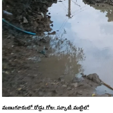
మణుగూరులో రోడ్డు గోల: స్కూటీ మట్టిలో