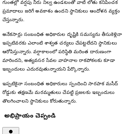
గుంతల్లో వర్షపు నీరు నిల్వ ఉండటంతో వాటి లోతు కనిపించక
ప్రమాదాలు జరిగే అవకాశం ఉందని స్థానికులు ఆందోళన వ్యక్తం
చేస్తున్నారు.
అనేకసార్లు సంబంధిత అధికారుల దృష్టికి సమస్యను తీసుకెళ్లినా
ఇప్పటివరకు ఎలాంటి శాశ్వత చర్యలు చేపట్టలేదని స్థానికులు
ఆరోపిస్తున్నారు. వర్షాకాలంలో పరిస్థితి మరింత దారుణంగా
మారిందని, అత్యవసర సేవల వాహనాల రాకపోకలకు కూడా
ఇబ్బందులు ఎదురవుతున్నాయని పేర్కొన్నారు.
ఇప్పటికైనా సంబంధిత అధికారులు స్పందించి సారపాక మసీద్
రోడ్డుకు తక్షణమే మరమ్మతులు చేపట్టి ప్రజలకు ఇబ్బందులు
తొలగించాలని స్థానికులు కోరుతున్నారు.
మీ అభిప్రాయం చెప్పండి