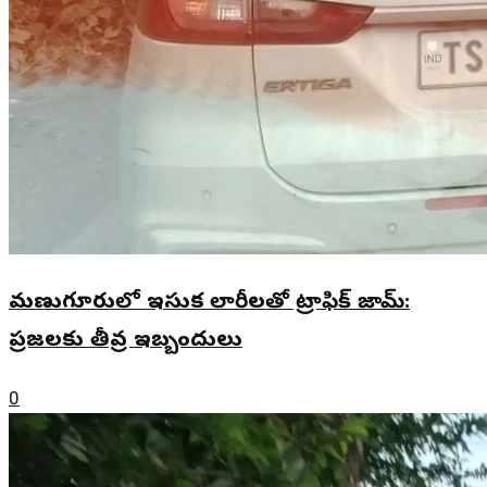
మణుగూరులో ఇసుక లారీలతో ట్రాఫిక్ జామ్:
ప్రజలకు తీవ్ర ఇబ్బందులు
0