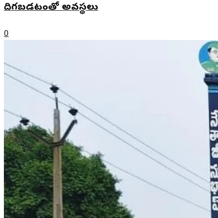
దిగబడటంతో అవస్థలు
0