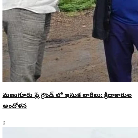
మణుగూరు ప్లే గ్రౌండ్ లో ఇసుక లారీలు: క్రీడాకారుల
ఆందోళన
0