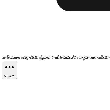
జాతీయం
అంతర్జాతీయం
క్రీడలు
సాంకేతికం
వినోదం
వ్యాపారం
రాజకీయా
More