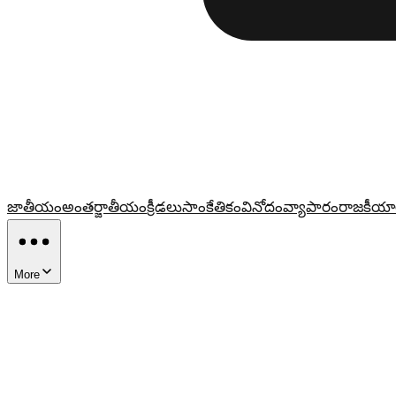
జాతీయం
అంతర్జాతీయం
క్రీడలు
సాంకేతికం
వినోదం
వ్యాపారం
రాజకీయా
More