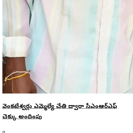
వెంకటేశ్వర్లు ఎమ్మెల్యే చేతి ద్వారా సీఎంఆర్ఎఫ్
చెక్కు అందింపు
0