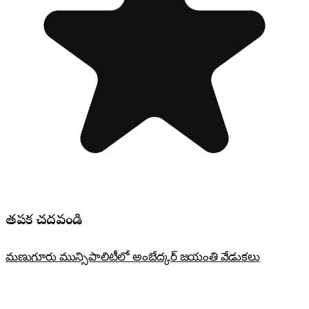
తప్పక చదవండి
మణుగూరు మున్సిపాలిటీలో అంబేద్కర్ జయంతి వేడుకలు