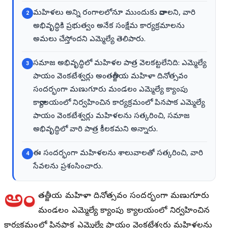
మహిళలు అన్ని రంగాలలోనూ ముందుకు రావాలని, వారి
2
అభివృద్ధికి ప్రభుత్వం అనేక సంక్షేమ కార్యక్రమాలను
అమలు చేస్తోందని ఎమ్మెల్యే తెలిపారు.
సమాజ అభివృద్ధిలో మహిళల పాత్ర వెలకట్టలేనిది: ఎమ్మెల్యే
3
పాయం వెంకటేశ్వర్లు అంతర్జాతీయ మహిళా దినోత్సవం
సందర్భంగా మణుగూరు మండలం ఎమ్మెల్యే క్యాంపు
కార్యాలయంలో నిర్వహించిన కార్యక్రమంలో పినపాక ఎమ్మెల్యే
పాయం వెంకటేశ్వర్లు మహిళలను సత్కరించి, సమాజ
అభివృద్ధిలో వారి పాత్ర కీలకమని అన్నారు.
ఈ సందర్భంగా మహిళలను శాలువాలతో సత్కరించి, వారి
4
సేవలను ప్రశంసించారు.
అం
తర్జాతీయ మహిళా దినోత్సవం సందర్భంగా మణుగూరు
మండలం ఎమ్మెల్యే క్యాంపు కార్యాలయంలో నిర్వహించిన
కార్యక్రమంలో పినపాక ఎమ్మెల్యే పాయం వెంకటేశ్వర్లు మహిళలను