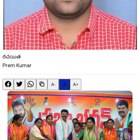
రచయిత
Prem Kumar
A-
A
A+