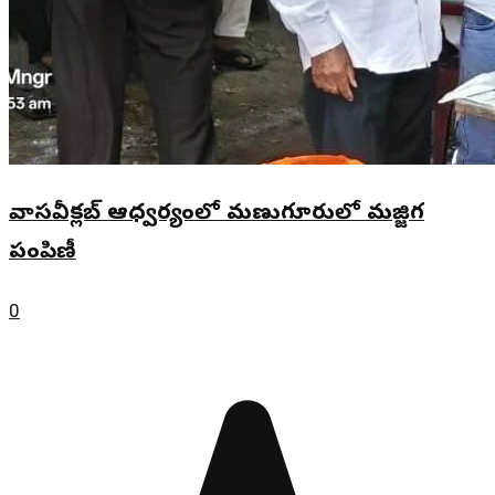
వాసవీక్లబ్ ఆధ్వర్యంలో మణుగూరులో మజ్జిగ
పంపిణీ
0