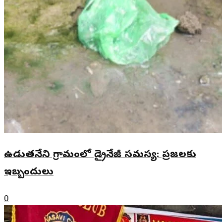
ఉడుతనేని గ్రామంలో డ్రైనేజీ సమస్య: ప్రజలకు
ఇబ్బందులు
0