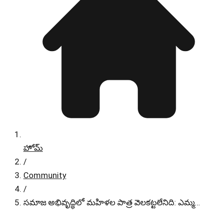
హోమ్
/
Community
/
సమాజ అభివృద్ధిలో మహిళల పాత్ర వెలకట్టలేనిది: ఎమ్మ…