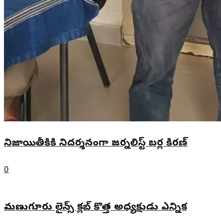
నిజాయితీకికి నిదర్శనంగా జర్నలిస్ట్ బర్ల కిరణ్
0
మణుగూరు లైన్స్ క్లబ్ కొత్త అధ్యక్షుడు ఎన్నిక