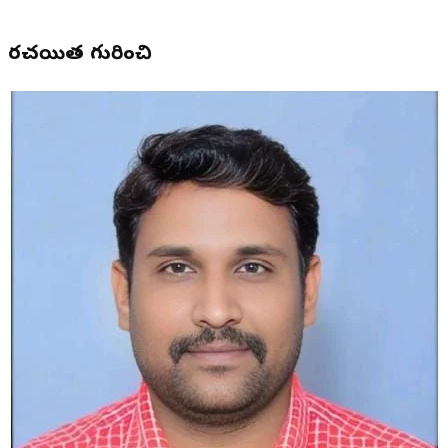
రచయిత గురించి