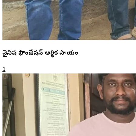
నైనిష ఫౌండేషన్ ఆర్థిక సాయం
0