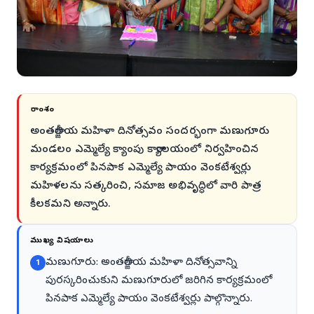
సారాంశం
అంతర్జాతీయ మహిళా దినోత్సవం సందర్భంగా మణుగూరు
మండలం ఎమ్మెల్యే క్యాంపు కార్యాలయంలో నిర్వహించిన
కార్యక్రమంలో పినపాక ఎమ్మెల్యే పాయం వెంకటేశ్వర్లు
మహిళలను సత్కరించి, సమాజ అభివృద్ధిలో వారి పాత్ర
కీలకమని అన్నారు.
ముఖ్య విషయాలు
మణుగూరు: అంతర్జాతీయ మహిళా దినోత్సవాన్ని
1
పురస్కరించుకుని మణుగూరులో జరిగిన కార్యక్రమంలో
పినపాక ఎమ్మెల్యే పాయం వెంకటేశ్వర్లు పాల్గొన్నారు.