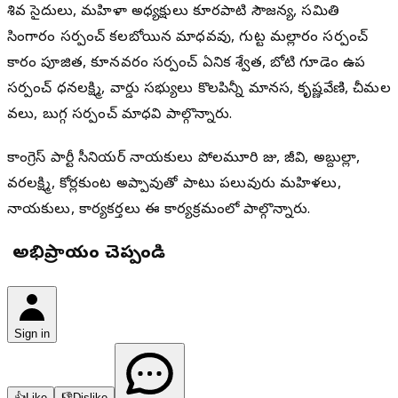
శివ సైదులు, మహిళా అధ్యక్షురాలు కూరపాటి సౌజన్య, సమితి
సింగారం సర్పంచ్ కలబోయిన మాధవరావు, గుట్ట మల్లారం సర్పంచ్
కారం పూజిత, కూనవరం సర్పంచ్ ఏనిక శ్వేత, బోటి గూడెం ఉప
సర్పంచ్ ధనలక్ష్మి, వార్డు సభ్యులు కొలపిన్నీ మానస, కృష్ణవేణి, చీమల
వరాలు, బుగ్గ సర్పంచ్ మాధవి పాల్గొన్నారు.
కాంగ్రెస్ పార్టీ సీనియర్ నాయకులు పోలమూరి రాజు, జీవి, అబ్దుల్లా,
వరలక్ష్మి, కోర్లకుంట అప్పారావుతో పాటు పలువురు మహిళలు,
నాయకులు, కార్యకర్తలు ఈ కార్యక్రమంలో పాల్గొన్నారు.
మీ అభిప్రాయం చెప్పండి
Sign in
👍
Like
👎
Dislike