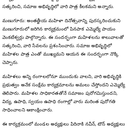
సత్కరించి, సమాజ అభివృద్ధిలో వారి పాత్ర కీలకమని అన్నారు.
మణుగూరు: అంతర్జాతీయ మహిళా దినోత్సవాన్ని పురస్కరించుకుని
మణుగూరులో జరిగిన కార్యక్రమంలో పినపాక ఎమ్మెల్యే పాయం
వెంకటేశ్వర్లు పాల్గొన్నారు. ఈ సందర్భంగా మహిళలను శాలువాలతో
సత్కరించి, వారి సేవలను ప్రశంసించారు. సమాజ అభివృద్ధిలో
మహిళల పాత్ర ఎంతో ముఖ్యమని ఆయన ఈ సందర్భంగా నొక్కి
చెప్పారు.
మహిళలు అన్ని రంగాలలోనూ ముందుకు రావాలని, వారి అభివృద్ధికి
ప్రభుత్వం అనేక సంక్షేమ కార్యక్రమాలను అమలు చేస్తోందని ఎమ్మెల్యే
తెలిపారు. మహిళల సాధికారతతోనే సమాజం పురోగమిస్తుందని,
విద్య, ఉపాధి, స్వయం ఉపాధి రంగాల్లో వారు మరింత పురోగతి
సాధించాలని ఆకాంక్షించారు.
ఈ కార్యక్రమంలో మండల అధ్యక్షులు పిరినాకి నవీన్, టౌన్ అధ్యక్షులు