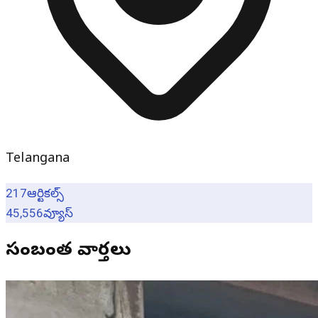
Telangana
217
ఆర్టికల్స్
45,556
వ్యూస్
సంబంధిత వార్తలు