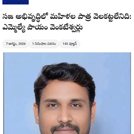
Community
సమాజ అభివృద్ధిలో మహిళల పాత్ర వెలకట్టలేనిది:
ఎమ్మెల్యే పాయం వెంకటేశ్వర్లు
7 ఆగస్టు, 2026
1
నిమిషాల పఠనం
143
వ్యూస్