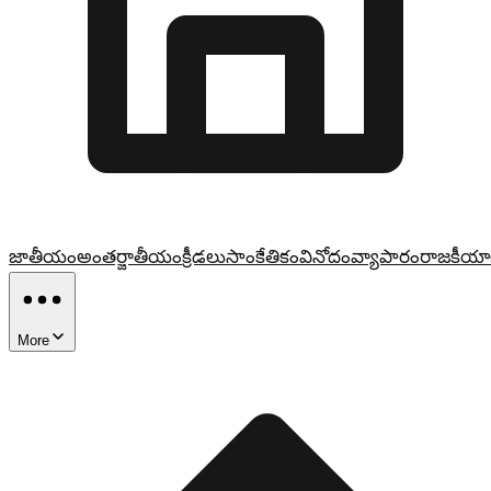
జాతీయం
అంతర్జాతీయం
క్రీడలు
సాంకేతికం
వినోదం
వ్యాపారం
రాజకీయా
More