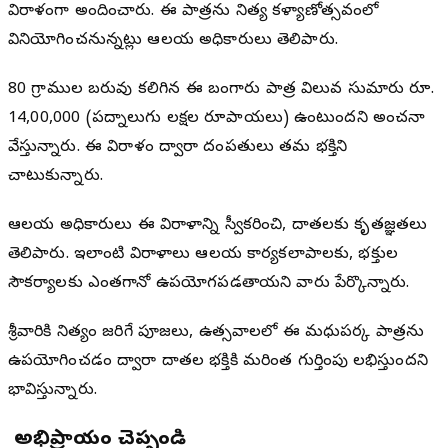
విరాళంగా అందించారు. ఈ పాత్రను నిత్య కళ్యాణోత్సవంలో
వినియోగించనున్నట్లు ఆలయ అధికారులు తెలిపారు.
80 గ్రాముల బరువు కలిగిన ఈ బంగారు పాత్ర విలువ సుమారు రూ.
14,00,000 (పద్నాలుగు లక్షల రూపాయలు) ఉంటుందని అంచనా
వేస్తున్నారు. ఈ విరాళం ద్వారా దంపతులు తమ భక్తిని
చాటుకున్నారు.
ఆలయ అధికారులు ఈ విరాళాన్ని స్వీకరించి, దాతలకు కృతజ్ఞతలు
తెలిపారు. ఇలాంటి విరాళాలు ఆలయ కార్యకలాపాలకు, భక్తుల
సౌకర్యాలకు ఎంతగానో ఉపయోగపడతాయని వారు పేర్కొన్నారు.
శ్రీవారికి నిత్యం జరిగే పూజలు, ఉత్సవాలలో ఈ మధుపర్క పాత్రను
ఉపయోగించడం ద్వారా దాతల భక్తికి మరింత గుర్తింపు లభిస్తుందని
భావిస్తున్నారు.
మీ అభిప్రాయం చెప్పండి