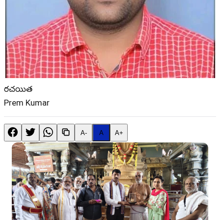
రచయిత
Prem Kumar
A-
A
A+