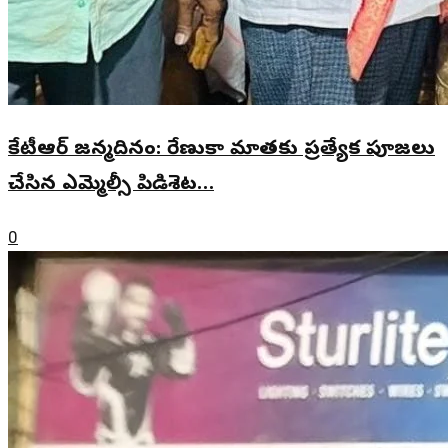
కేటీఆర్ జన్మదినం: రేణుకా మాతకు ప్రత్యేక పూజలు
చేసిన ఎమ్మెల్సీ పిడిశెట…
0