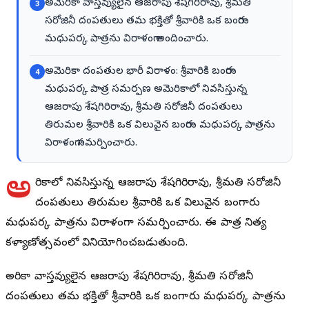
అమెరికా వాస్తవ్యులైన ఆజరాపు శేషగిరిరావు, శ్రీమతి
3
సరోజినీ దంపతులు తమ భక్తితో శ్రీవారికి ఒక బంగారు
మధుపర్క పాత్రను విరాళంగా అందించారు.
అమెరికా దంపతుల భారీ విరాళం: శ్రీవారికి బంగారు
4
మధుపర్క పాత్ర సమర్పణ అమెరికాలో నివసిస్తున్న
ఆజరాపు శేషగిరిరావు, శ్రీమతి సరోజినీ దంపతులు
తిరుమల శ్రీవారికి ఒక విలువైన బంగారు మధుపర్క పాత్రను
విరాళంగా సమర్పించారు.
అ
మెరికాలో నివసిస్తున్న ఆజరాపు శేషగిరిరావు, శ్రీమతి సరోజినీ
దంపతులు తిరుమల శ్రీవారికి ఒక విలువైన బంగారు
మధుపర్క పాత్రను విరాళంగా సమర్పించారు. ఈ పాత్ర నిత్య
కళ్యాణోత్సవంలో వినియోగించబడుతుంది.
అమెరికా వాస్తవ్యులైన ఆజరాపు శేషగిరిరావు, శ్రీమతి సరోజినీ
దంపతులు తమ భక్తితో శ్రీవారికి ఒక బంగారు మధుపర్క పాత్రను