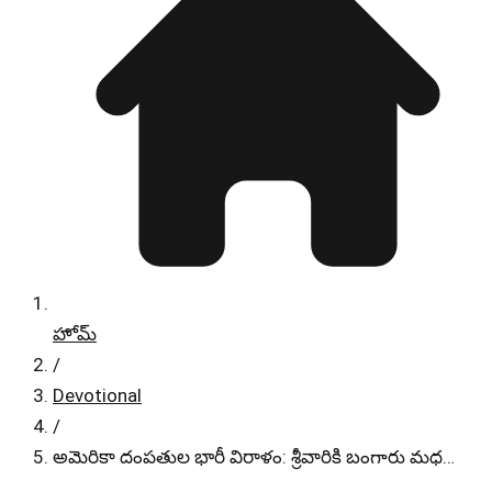
హోమ్
/
Devotional
/
అమెరికా దంపతుల భారీ విరాళం: శ్రీవారికి బంగారు మధ…