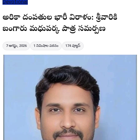
Devotional
అమెరికా దంపతుల భారీ విరాళం: శ్రీవారికి
బంగారు మధుపర్క పాత్ర సమర్పణ
7 ఆగస్టు, 2026
1
నిమిషాల పఠనం
174
వ్యూస్