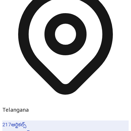
Telangana
217
ఆర్టికల్స్