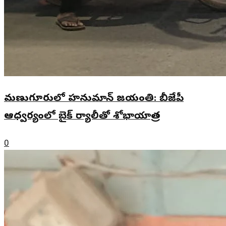
మణుగూరులో హనుమాన్ జయంతి: బీజేపీ
ఆధ్వర్యంలో బైక్ ర్యాలీతో శోభాయాత్ర
0