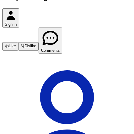
Sign in
👍
Like
👎
Dislike
Comments