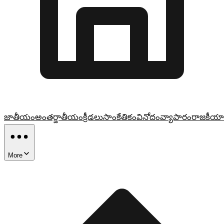
జాతీయం
అంతర్జాతీయం
క్రీడలు
సాంకేతికం
వినోదం
వ్యాపారం
రాజకీయా
More