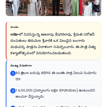
సారాంశం
అమెరికాలో నివసిస్తున్న ఆజరాపు శేషగిరిరావు, శ్రీమతి సరోజినీ
దంపతులు తిరుమల శ్రీవారికి ఒక విలువైన బంగారు
మధుపర్క పాత్రను విరాళంగా సమర్పించారు. ఈ పాత్ర నిత్య
కళ్యాణోత్సవంలో వినియోగించబడుతుంది.
ముఖ్య విషయాలు
80 గ్రాముల బరువు కలిగిన ఈ బంగారు పాత్ర విలువ సుమారు
1
రూ.
14,00,000 (పద్నాలుగు లక్షల రూపాయలు) ఉంటుందని
2
అంచనా వేస్తున్నారు.