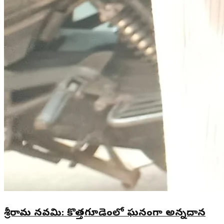
శ్రీరామ నవమి: కొత్తగూడెంలో ఘనంగా అన్నదాన