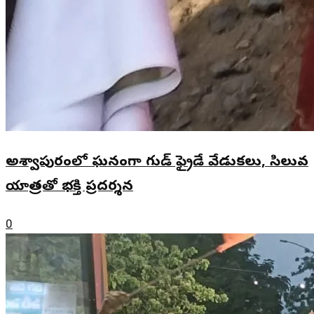
అశ్వాపురంలో ఘనంగా గుడ్ ఫ్రైడే వేడుకలు, సిలువ
యాత్రతో భక్తి ప్రదర్శన
0