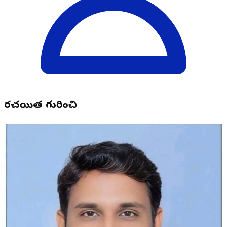
రచయిత గురించి