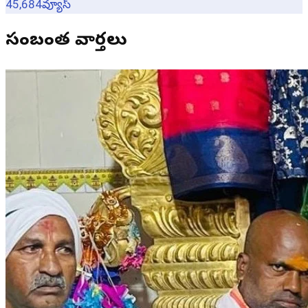
45,684
వ్యూస్
సంబంధిత వార్తలు