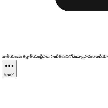
జాతీయం
అంతర్జాతీయం
క్రీడలు
సాంకేతికం
వినోదం
వ్యాపారం
రాజకీయా
More