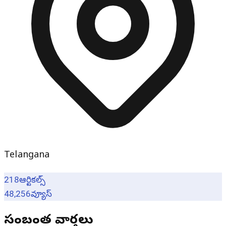
Telangana
218
ఆర్టికల్స్
48,256
వ్యూస్
సంబంధిత వార్తలు