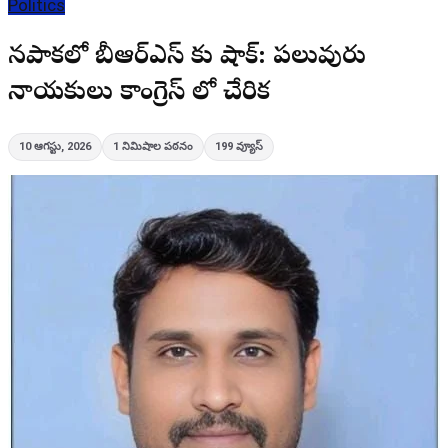
Politics
పినపాకలో బీఆర్‌ఎస్ కు షాక్: పలువురు
నాయకులు కాంగ్రెస్ లో చేరిక
10 ఆగస్టు, 2026
1
నిమిషాల పఠనం
199
వ్యూస్