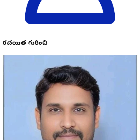
రచయిత గురించి