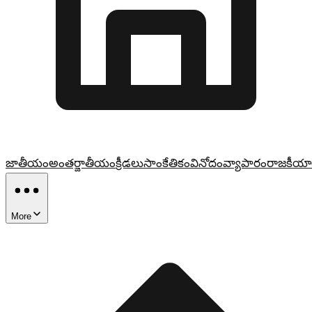
జాతీయం
అంతర్జాతీయం
క్రీడలు
సాంకేతికం
వినోదం
వ్యాపారం
రాజకీయా
More