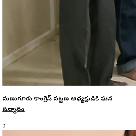
మణుగూరు కాంగ్రెస్ పట్టణ అధ్యక్షుడికి ఘన
సన్మానం
0