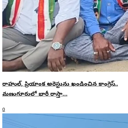
రాహుల్, ప్రియాంక అరెస్టును ఖండించిన కాంగ్రెస్..
మణుగూరులో భారీ రాస్తా…
0