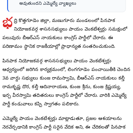
అవుతుందని ఎమ్మెల్యే వ్యాఖ్యలు
భ
ద్రాద్రి కొత్తగూడెం జిల్లా, మణుగూరు మండలంలో పినపాక
నియోజకవర్గ శాసనసభ్యులు పాయం వెంకటేశ్వర్లు సమక్షంలో
పలువురు బీఆర్‌ఎస్ నాయకులు కాంగ్రెస్ పార్టీలో చేరారు. ఈ
పరిణామం స్థానిక రాజకీయాల్లో ప్రాధాన్యత సంతరించుకుంది.
పినపాక నియోజకవర్గ శాసనసభ్యులు పాయం వెంకటేశ్వర్లు
ఆధ్వర్యంలో జరిగిన కార్యక్రమంలో, లింగగూడెం పంచాయితీకి చెందిన
3వ వార్డు సభ్యులు కుంజ రామస్వామి, బీఆర్‌ఎస్ నాయకులు కల్తీ
రామకృష్ణ దొర, కల్తీ ఆదినారాయణ, కుంజ శ్రీను, కుంజ క్రిష్ణయ్య,
ఇర్ప వీరస్వామి తదితరులు కాంగ్రెస్ పార్టీలో చేరారు. వారికి ఎమ్మెల్యే
పార్టీ కండువాలు కప్పి స్వాగతం పలికారు.
ఎమ్మెల్యే పాయం వెంకటేశ్వర్లు మాట్లాడుతూ, ప్రజల ఆశయాలను
నెరవేర్చడానికి కాంగ్రెస్ పార్టీ సరైన వేదిక అని, ఈ చేరికలతో పినపాక