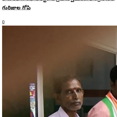
గురిజాల గోపి
0