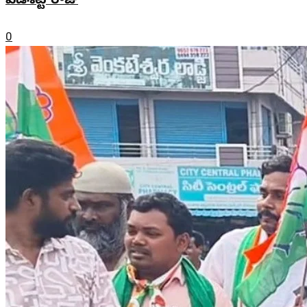
పిడిశెట్టి రాజు
0