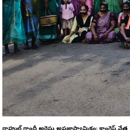
రాహుల్ గాంధీ అరెస్టు అప్రజాస్వామికం: కాంగ్రెస్ నేత