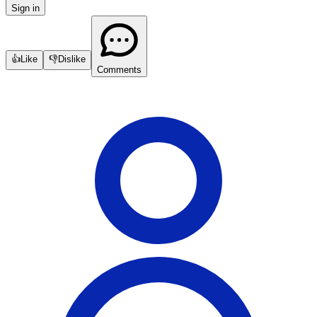
Sign in
👍
Like
👎
Dislike
Comments