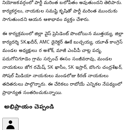
నియోజకవర్గంలో పార్టీ మరింత బలోపేతం అవుతుందని తెలిపారు.
కార్యకర్తలు, నాయకుల సమష్టి కృషితో పార్టీ మరింత ముందుకు
సాగుతుందని ఆయన ఆశాభావం వ్యక్తం చేశారు.
ఈ కార్యక్రమంలో జిల్లా వైస్ ప్రెసిడెంట్ పొంబోయిన ముత్తయ్య, జిల్లా
కార్యదర్శి SK.ఖదీర్, AMC డైరెక్టర్ ఊకే బుచ్చయ్య, యూత్ కాంగ్రెస్
మండల అధ్యక్షులు దార అశోక్, మాజీ ఎంపీపీ చాట్ల పద్మ,
పదుగోనిగూడెం గ్రామ సర్పంచ్ ఈసం సంజీవరావు, మండల
నాయకులు జోగ రమేష్, SK ఖాసీం, SK ఇస్రార్, బొంగు చంద్రశేఖర్,
సోషల్ మీడియా నాయకులు మండలోజు కిరణ్ నాయకులు
తదితరులు పాల్గొన్నారు. ఈ చేరికలు రాబోయే ఎన్నికల నేపథ్యంలో
ప్రాధాన్యత సంతరించుకున్నాయి.
మీ అభిప్రాయం చెప్పండి