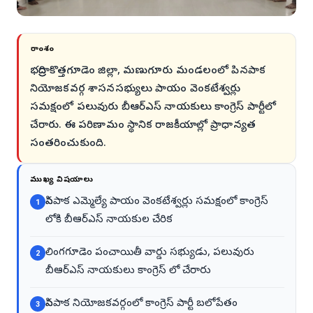
సారాంశం
భద్రాద్రి కొత్తగూడెం జిల్లా, మణుగూరు మండలంలో పినపాక
నియోజకవర్గ శాసనసభ్యులు పాయం వెంకటేశ్వర్లు
సమక్షంలో పలువురు బీఆర్‌ఎస్ నాయకులు కాంగ్రెస్ పార్టీలో
చేరారు. ఈ పరిణామం స్థానిక రాజకీయాల్లో ప్రాధాన్యత
సంతరించుకుంది.
ముఖ్య విషయాలు
పినపాక ఎమ్మెల్యే పాయం వెంకటేశ్వర్లు సమక్షంలో కాంగ్రెస్
1
లోకి బీఆర్‌ఎస్ నాయకుల చేరిక
లింగగూడెం పంచాయితీ వార్డు సభ్యుడు, పలువురు
2
బీఆర్‌ఎస్ నాయకులు కాంగ్రెస్ లో చేరారు
పినపాక నియోజకవర్గంలో కాంగ్రెస్ పార్టీ బలోపేతం
3