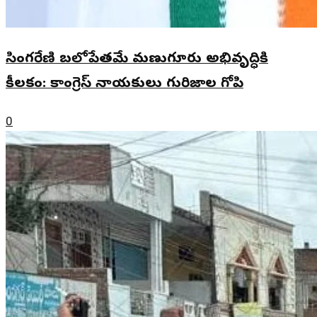
సింగరేణి బలోపేతమే మణుగూరు అభివృద్ధికి
కీలకం: కాంగ్రెస్ నాయకులు గురిజాల గోపి
0