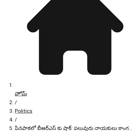
హోమ్
/
Politics
/
పినపాకలో బీఆర్‌ఎస్ కు షాక్: పలువురు నాయకులు కాంగ…