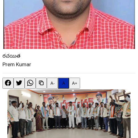
రచయిత
Prem Kumar
A-
A
A+