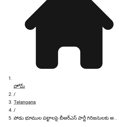
హోమ్
/
Telangana
/
పోడు భూముల పట్టాలపై బీఆర్ఎస్ పార్టీ గిరిజనులకు అ…