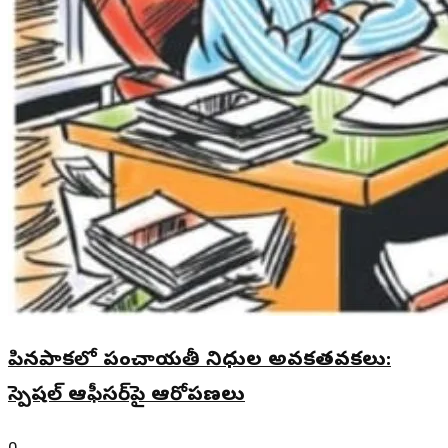
పినపాకలో పంచాయతీ నిధుల అవకతవకలు:
స్పెషల్ ఆఫీసర్‌పై ఆరోపణలు
0