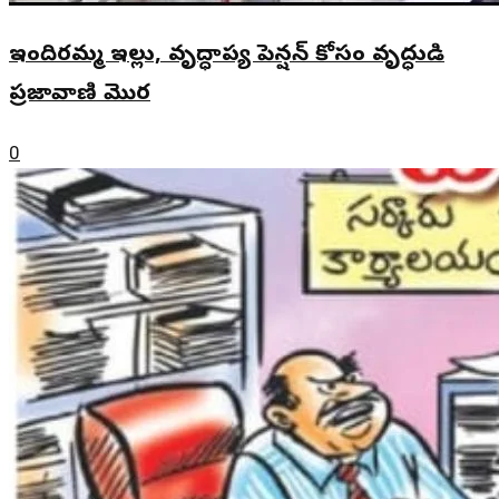
ఇందిరమ్మ ఇల్లు, వృద్ధాప్య పెన్షన్ కోసం వృద్ధుడి
ప్రజావాణి మొర
0