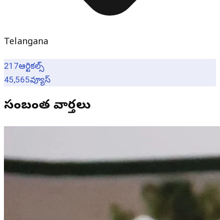
Telangana
217
ఆర్టికల్స్
45,565
వ్యూస్
సంబంధిత వార్తలు