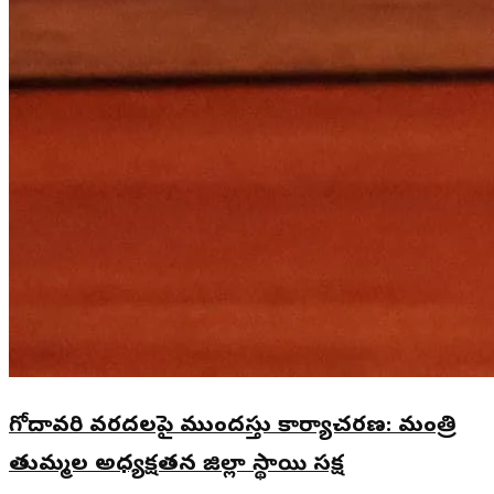
గోదావరి వరదలపై ముందస్తు కార్యాచరణ: మంత్రి
తుమ్మల అధ్యక్షతన జిల్లా స్థాయి సమీక్ష