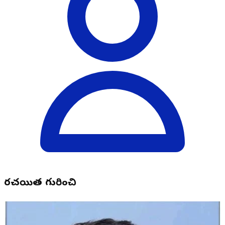
రచయిత గురించి