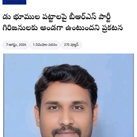
Telangana
పోడు భూముల పట్టాలపై బీఆర్ఎస్ పార్టీ
గిరిజనులకు అండగా ఉంటుందని ప్రకటన
7 ఆగస్టు, 2026
1
నిమిషాల పఠనం
273
వ్యూస్