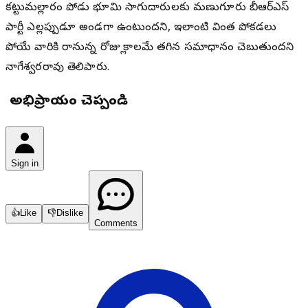
కట్టుమల్లారం పోడు భూమి సాగుదారులకు మణుగూరు బీఆర్ఎస్
పార్టీ ఎల్లప్పుడూ అండగా ఉంటుందని, ఇలాంటి వింత పోకడలు
పోయే వారికి రానున్న రోజుల్లో కాలమే తగిన సమాధానం చెబుతుందని
నాగేశ్వరరావు తెలిపారు.
మీ అభిప్రాయం చెప్పండి
Sign in
👍
Like
👎
Dislike
Comments