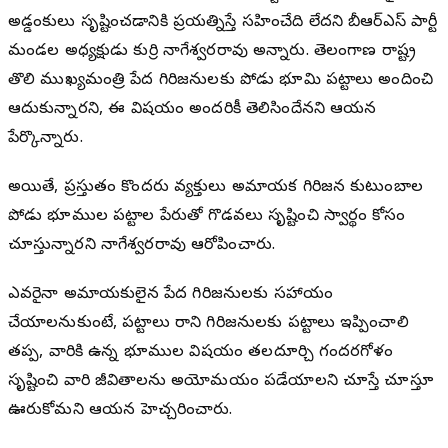
అడ్డంకులు సృష్టించడానికి ప్రయత్నిస్తే సహించేది లేదని బీఆర్ఎస్ పార్టీ
మండల అధ్యక్షుడు కుర్రి నాగేశ్వరరావు అన్నారు. తెలంగాణ రాష్ట్ర
తొలి ముఖ్యమంత్రి పేద గిరిజనులకు పోడు భూమి పట్టాలు అందించి
ఆదుకున్నారని, ఈ విషయం అందరికీ తెలిసిందేనని ఆయన
పేర్కొన్నారు.
అయితే, ప్రస్తుతం కొందరు వ్యక్తులు అమాయక గిరిజన కుటుంబాలలో
పోడు భూముల పట్టాల పేరుతో గొడవలు సృష్టించి స్వార్థం కోసం
చూస్తున్నారని నాగేశ్వరరావు ఆరోపించారు.
ఎవరైనా అమాయకులైన పేద గిరిజనులకు సహాయం
చేయాలనుకుంటే, పట్టాలు రాని గిరిజనులకు పట్టాలు ఇప్పించాలి
తప్ప, వారికి ఉన్న భూముల విషయంలో తలదూర్చి గందరగోళం
సృష్టించి వారి జీవితాలను అయోమయంలో పడేయాలని చూస్తే చూస్తూ
ఊరుకోమని ఆయన హెచ్చరించారు.