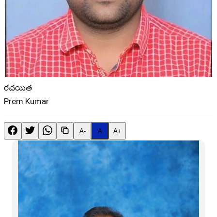
రచయిత
Prem Kumar
A-
A
A+