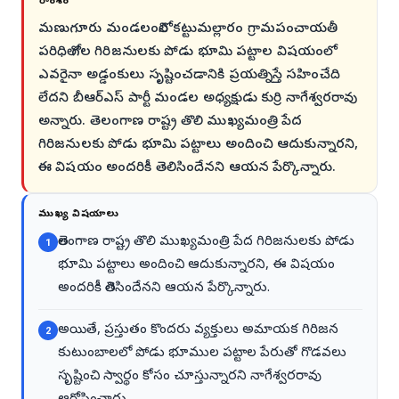
సారాంశం
మణుగూరు మండలంలోని కట్టుమల్లారం గ్రామపంచాయతీ
పరిధిలో గల గిరిజనులకు పోడు భూమి పట్టాల విషయంలో
ఎవరైనా అడ్డంకులు సృష్టించడానికి ప్రయత్నిస్తే సహించేది
లేదని బీఆర్ఎస్ పార్టీ మండల అధ్యక్షుడు కుర్రి నాగేశ్వరరావు
అన్నారు. తెలంగాణ రాష్ట్ర తొలి ముఖ్యమంత్రి పేద
గిరిజనులకు పోడు భూమి పట్టాలు అందించి ఆదుకున్నారని,
ఈ విషయం అందరికీ తెలిసిందేనని ఆయన పేర్కొన్నారు.
ముఖ్య విషయాలు
తెలంగాణ రాష్ట్ర తొలి ముఖ్యమంత్రి పేద గిరిజనులకు పోడు
1
భూమి పట్టాలు అందించి ఆదుకున్నారని, ఈ విషయం
అందరికీ తెలిసిందేనని ఆయన పేర్కొన్నారు.
అయితే, ప్రస్తుతం కొందరు వ్యక్తులు అమాయక గిరిజన
2
కుటుంబాలలో పోడు భూముల పట్టాల పేరుతో గొడవలు
సృష్టించి స్వార్థం కోసం చూస్తున్నారని నాగేశ్వరరావు