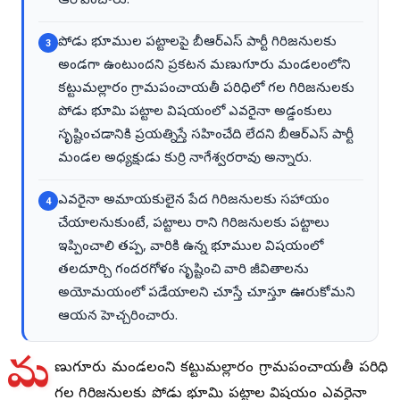
ఆరోపించారు.
పోడు భూముల పట్టాలపై బీఆర్ఎస్ పార్టీ గిరిజనులకు
3
అండగా ఉంటుందని ప్రకటన మణుగూరు మండలంలోని
కట్టుమల్లారం గ్రామపంచాయతీ పరిధిలో గల గిరిజనులకు
పోడు భూమి పట్టాల విషయంలో ఎవరైనా అడ్డంకులు
సృష్టించడానికి ప్రయత్నిస్తే సహించేది లేదని బీఆర్ఎస్ పార్టీ
మండల అధ్యక్షుడు కుర్రి నాగేశ్వరరావు అన్నారు.
ఎవరైనా అమాయకులైన పేద గిరిజనులకు సహాయం
4
చేయాలనుకుంటే, పట్టాలు రాని గిరిజనులకు పట్టాలు
ఇప్పించాలి తప్ప, వారికి ఉన్న భూముల విషయంలో
తలదూర్చి గందరగోళం సృష్టించి వారి జీవితాలను
అయోమయంలో పడేయాలని చూస్తే చూస్తూ ఊరుకోమని
ఆయన హెచ్చరించారు.
మ
ణుగూరు మండలంలోని కట్టుమల్లారం గ్రామపంచాయతీ పరిధిలో
గల గిరిజనులకు పోడు భూమి పట్టాల విషయంలో ఎవరైనా