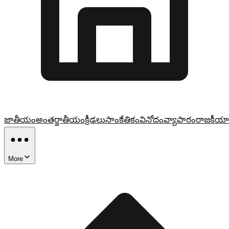
జాతీయం
అంతర్జాతీయం
క్రీడలు
సాంకేతికం
వినోదం
వ్యాపారం
రాజకీయా
More