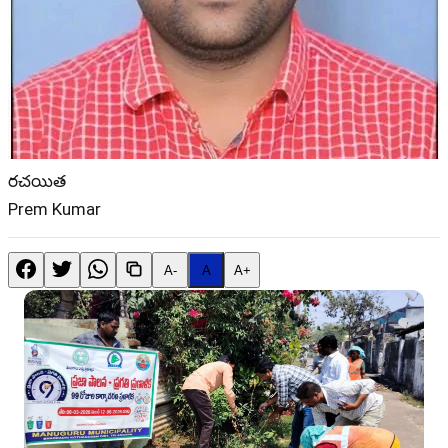
రచయిత
Prem Kumar
A-
A
A+