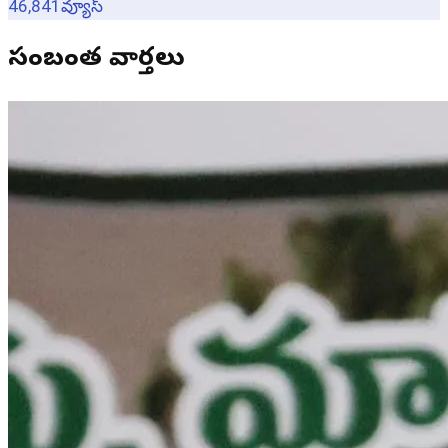
46,841
వ్యూస్
సంబంధిత వార్తలు