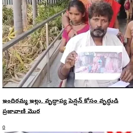
ఇందిరమ్మ ఇల్లు, వృద్ధాప్య పెన్షన్ కోసం వృద్ధుడి
ప్రజావాణి మొర
0