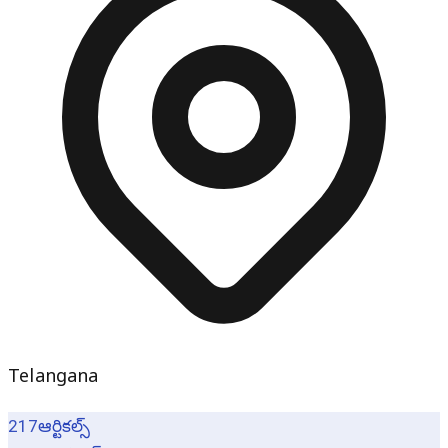
Telangana
217
ఆర్టికల్స్