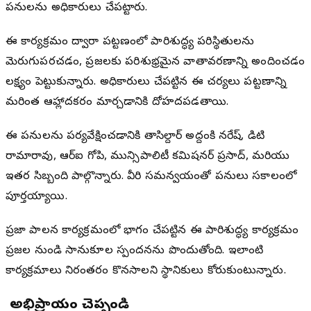
పనులను అధికారులు చేపట్టారు.
ఈ కార్యక్రమం ద్వారా పట్టణంలో పారిశుద్ధ్య పరిస్థితులను
మెరుగుపరచడం, ప్రజలకు పరిశుభ్రమైన వాతావరణాన్ని అందించడం
లక్ష్యంగా పెట్టుకున్నారు. అధికారులు చేపట్టిన ఈ చర్యలు పట్టణాన్ని
మరింత ఆహ్లాదకరంగా మార్చడానికి దోహదపడతాయి.
ఈ పనులను పర్యవేక్షించడానికి తాసిల్దార్ అద్దంకి నరేష్, డిటి
రామారావు, ఆర్ఐ గోపి, మున్సిపాలిటీ కమిషనర్ ప్రసాద్, మరియు
ఇతర సిబ్బంది పాల్గొన్నారు. వీరి సమన్వయంతో పనులు సకాలంలో
పూర్తయ్యాయి.
ప్రజా పాలన కార్యక్రమంలో భాగంగా చేపట్టిన ఈ పారిశుద్ధ్య కార్యక్రమం
ప్రజల నుండి సానుకూల స్పందనను పొందుతోంది. ఇలాంటి
కార్యక్రమాలు నిరంతరం కొనసాగాలని స్థానికులు కోరుకుంటున్నారు.
మీ అభిప్రాయం చెప్పండి