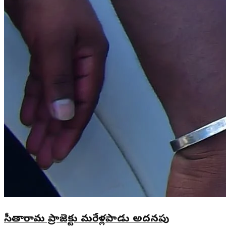
సీతారామ ప్రాజెక్టు మరేళ్లపాడు అదనపు