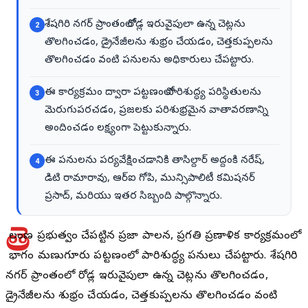
శేషగిరి నగర్ ప్రాంతంలో రోడ్ల ఇరువైపులా ఉన్న చెట్లను
2
తొలగించడం, డ్రైనేజీలను శుభ్రం చేయడం, చెత్తకుప్పలను
తొలగించడం వంటి పనులను అధికారులు చేపట్టారు.
ఈ కార్యక్రమం ద్వారా పట్టణంలో పారిశుద్ధ్య పరిస్థితులను
3
మెరుగుపరచడం, ప్రజలకు పరిశుభ్రమైన వాతావరణాన్ని
అందించడం లక్ష్యంగా పెట్టుకున్నారు.
ఈ పనులను పర్యవేక్షించడానికి తాసిల్దార్ అద్దంకి నరేష్,
4
డిటి రామారావు, ఆర్ఐ గోపి, మున్సిపాలిటీ కమిషనర్
ప్రసాద్, మరియు ఇతర సిబ్బంది పాల్గొన్నారు.
తె
లంగాణ ప్రభుత్వం చేపట్టిన ప్రజా పాలన, ప్రగతి ప్రణాళిక కార్యక్రమంలో
భాగంగా మణుగూరు పట్టణంలో పారిశుద్ధ్య పనులు చేపట్టారు. శేషగిరి
నగర్ ప్రాంతంలో రోడ్ల ఇరువైపులా ఉన్న చెట్లను తొలగించడం,
డ్రైనేజీలను శుభ్రం చేయడం, చెత్తకుప్పలను తొలగించడం వంటి