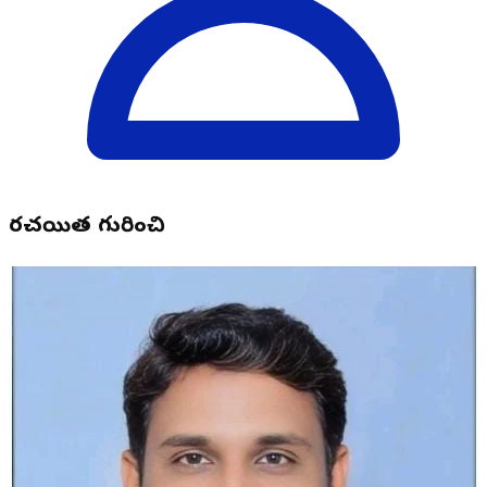
రచయిత గురించి