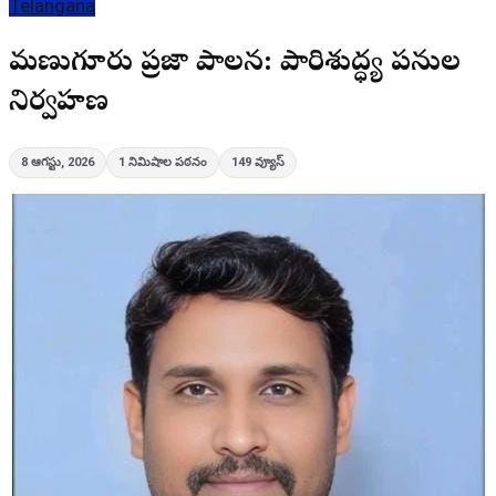
Telangana
మణుగూరులో ప్రజా పాలన: పారిశుద్ధ్య పనుల
నిర్వహణ
8 ఆగస్టు, 2026
1
నిమిషాల పఠనం
149
వ్యూస్