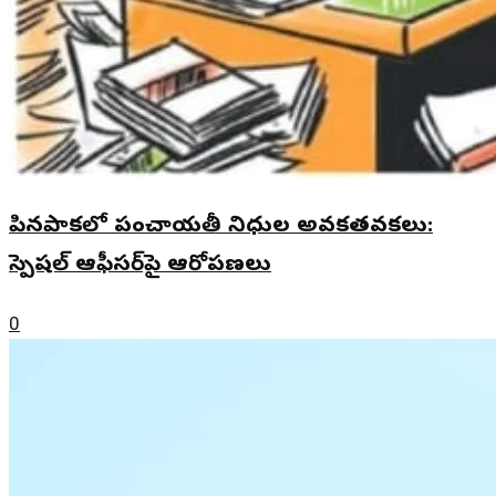
పినపాకలో పంచాయతీ నిధుల అవకతవకలు:
స్పెషల్ ఆఫీసర్‌పై ఆరోపణలు
0