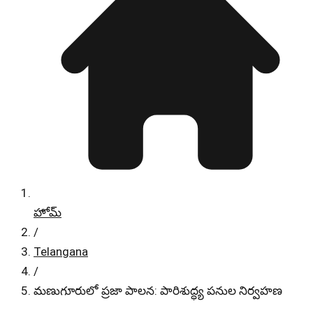
హోమ్
/
Telangana
/
మణుగూరులో ప్రజా పాలన: పారిశుద్ధ్య పనుల నిర్వహణ