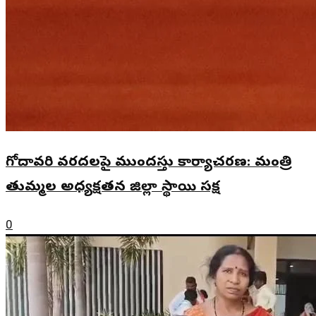
గోదావరి వరదలపై ముందస్తు కార్యాచరణ: మంత్రి
తుమ్మల అధ్యక్షతన జిల్లా స్థాయి సమీక్ష
0