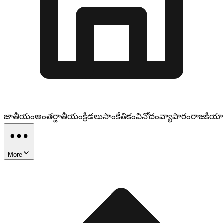
జాతీయం
అంతర్జాతీయం
క్రీడలు
సాంకేతికం
వినోదం
వ్యాపారం
రాజకీయా
More