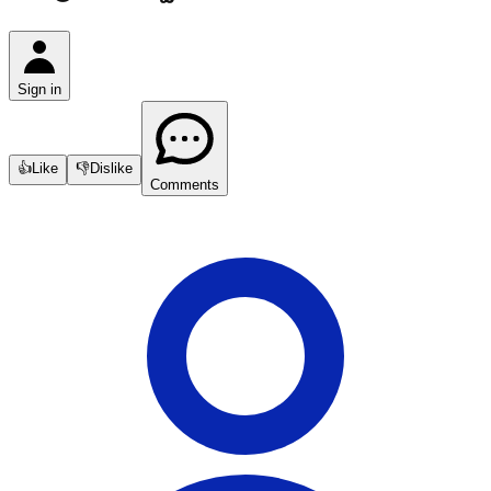
Sign in
👍
Like
👎
Dislike
Comments