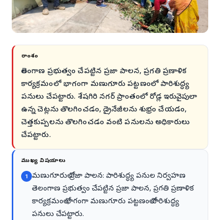
సారాంశం
తెలంగాణ ప్రభుత్వం చేపట్టిన ప్రజా పాలన, ప్రగతి ప్రణాళిక
కార్యక్రమంలో భాగంగా మణుగూరు పట్టణంలో పారిశుద్ధ్య
పనులు చేపట్టారు. శేషగిరి నగర్ ప్రాంతంలో రోడ్ల ఇరువైపులా
ఉన్న చెట్లను తొలగించడం, డ్రైనేజీలను శుభ్రం చేయడం,
చెత్తకుప్పలను తొలగించడం వంటి పనులను అధికారులు
చేపట్టారు.
ముఖ్య విషయాలు
మణుగూరులో ప్రజా పాలన: పారిశుద్ధ్య పనుల నిర్వహణ
1
తెలంగాణ ప్రభుత్వం చేపట్టిన ప్రజా పాలన, ప్రగతి ప్రణాళిక
కార్యక్రమంలో భాగంగా మణుగూరు పట్టణంలో పారిశుద్ధ్య
పనులు చేపట్టారు.