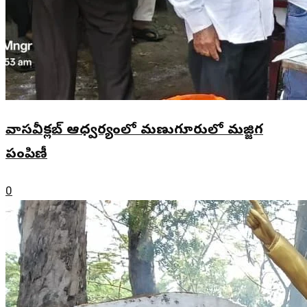
వాసవీక్లబ్ ఆధ్వర్యంలో మణుగూరులో మజ్జిగ
పంపిణీ
0