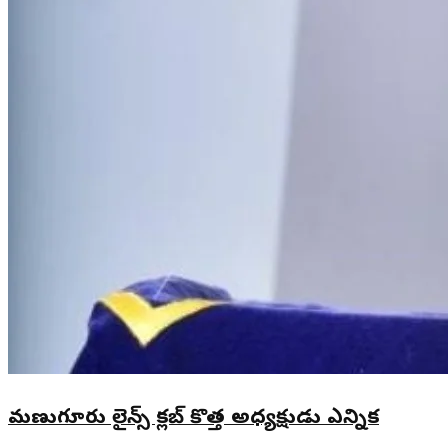
మణుగూరు లైన్స్ క్లబ్ కొత్త అధ్యక్షుడు ఎన్నిక