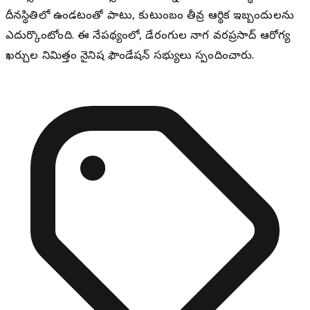
దీనస్థితిలో ఉండటంతో పాటు, కుటుంబం తీవ్ర ఆర్థిక ఇబ్బందులను
ఎదుర్కొంటోంది. ఈ నేపథ్యంలో, డేరంగుల నాగ వరప్రసాద్ ఆరోగ్య
ఖర్చుల నిమిత్తం నైనిష ఫౌండేషన్ సభ్యులు స్పందించారు.