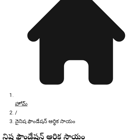
హోమ్
/
నైనిష ఫౌండేషన్ ఆర్థిక సాయం
నైనిష ఫౌండేషన్ ఆర్థిక సాయం