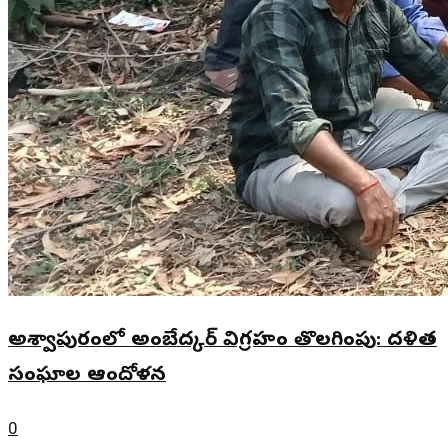
అశ్వాపురంలో అంబేద్కర్ విగ్రహం తొలగింపు: దళిత
సంఘాల ఆందోళన
0