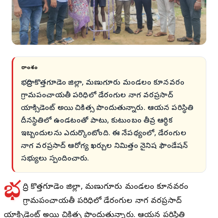
సారాంశం
భద్రాద్రి కొత్తగూడెం జిల్లా, మణుగూరు మండలం కూనవరం
గ్రామపంచాయతీ పరిధిలో డేరంగుల నాగ వరప్రసాద్
యాక్సిడెంట్ అయి చికిత్స పొందుతున్నారు. ఆయన పరిస్థితి
దీనస్థితిలో ఉండటంతో పాటు, కుటుంబం తీవ్ర ఆర్థిక
ఇబ్బందులను ఎదుర్కొంటోంది. ఈ నేపథ్యంలో, డేరంగుల
నాగ వరప్రసాద్ ఆరోగ్య ఖర్చుల నిమిత్తం నైనిష ఫౌండేషన్
సభ్యులు స్పందించారు.
భ
ద్రాద్రి కొత్తగూడెం జిల్లా, మణుగూరు మండలం కూనవరం
గ్రామపంచాయతీ పరిధిలో డేరంగుల నాగ వరప్రసాద్
యాక్సిడెంట్ అయి చికిత్స పొందుతున్నారు. ఆయన పరిస్థితి