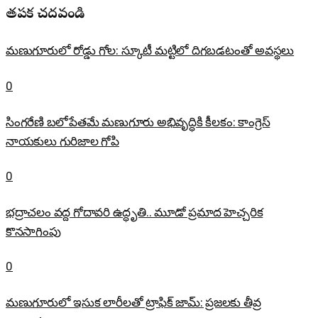
తప్పక చదవండి
మణుగూరులో రోడ్డు గోల: స్కూటీ మట్టిలో దిగబడటంతో అవస్థలు
0
సింగరేణి బలోపేతమే మణుగూరు అభివృద్ధికి కీలకం: కాంగ్రెస్
నాయకులు గురిజాల గోపి
0
భద్రాచలం వద్ద గోదావరి ఉద్ధృతి.. మూడో ప్రమాద హెచ్చరిక
కొనసాగింపు
0
మణుగూరులో ఇసుక లారీలతో ట్రాఫిక్ జామ్: ప్రజలకు తీవ్ర