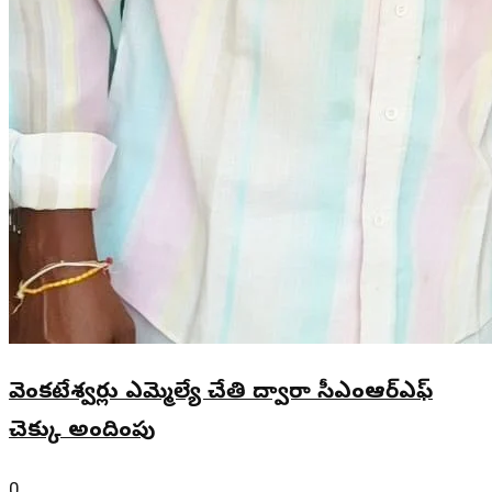
వెంకటేశ్వర్లు ఎమ్మెల్యే చేతి ద్వారా సీఎంఆర్ఎఫ్
చెక్కు అందింపు
0