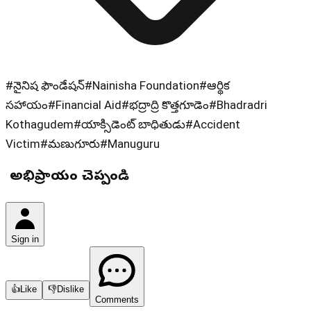
#
నైనిష ఫౌండేషన్
#
Nainisha Foundation
#
ఆర్థిక
సహాయం
#
Financial Aid
#
భద్రాద్రి కొత్తగూడెం
#
Bhadradri
Kothagudem
#
యాక్సిడెంట్ బాధితుడు
#
Accident
Victim
#
మణుగూరు
#
Manuguru
మీ అభిప్రాయం చెప్పండి
Sign in
👍
Like
👎
Dislike
Comments