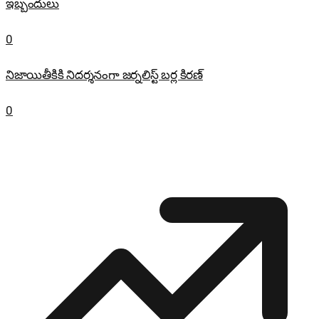
ఇబ్బందులు
0
నిజాయితీకికి నిదర్శనంగా జర్నలిస్ట్ బర్ల కిరణ్
0