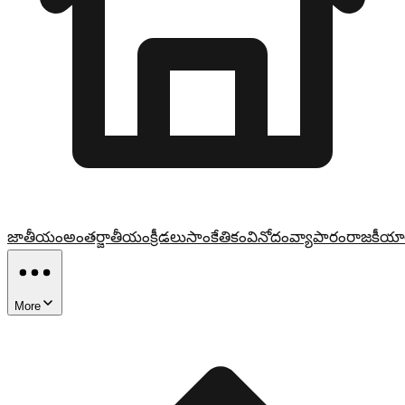
జాతీయం
అంతర్జాతీయం
క్రీడలు
సాంకేతికం
వినోదం
వ్యాపారం
రాజకీయా
More