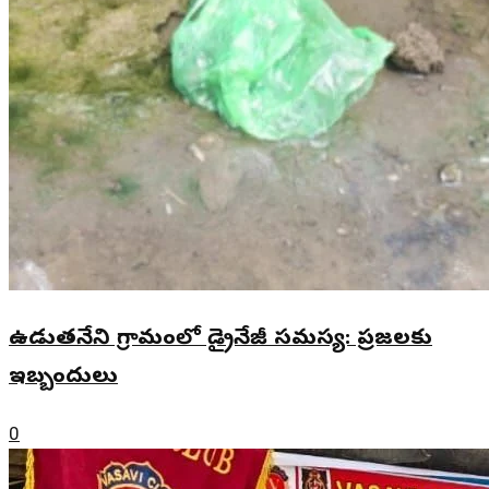
ఉడుతనేని గ్రామంలో డ్రైనేజీ సమస్య: ప్రజలకు
ఇబ్బందులు
0