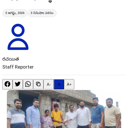
5 ఆగస్టు, 2026
3
నిమిషాల పఠనం
రచయిత
Staff Reporter
A-
A
A+