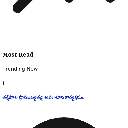
Most Read
Trending Now
1
తల్లిపాల ప్రాముఖ్యతపై అవగాహన కార్యక్రమం