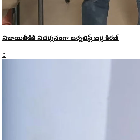
నిజాయితీకికి నిదర్శనంగా జర్నలిస్ట్ బర్ల కిరణ్
0