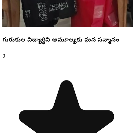
గురుకుల విద్యార్థిని అమూల్యకు ఘన సన్మానం
0