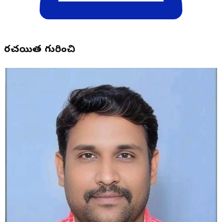
రచయిత గురించి