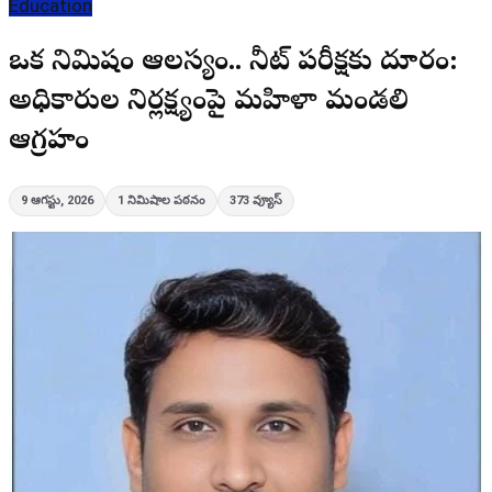
Education
ఒక్క నిమిషం ఆలస్యం.. నీట్ పరీక్షకు దూరం:
అధికారుల నిర్లక్ష్యంపై మహిళా మండలి
ఆగ్రహం
9 ఆగస్టు, 2026
1
నిమిషాల పఠనం
373
వ్యూస్