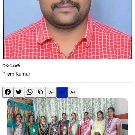
రచయిత
Prem Kumar
A-
A
A+