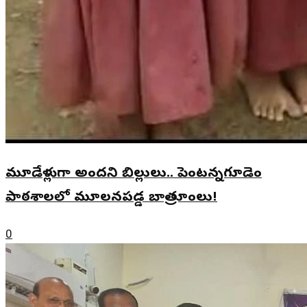
మూడేళ్లుగా అందని బిల్లులు.. పెంటన్నగూడెం
పాఠశాలలో మూలనపడ్డ బాత్రూంలు!
0