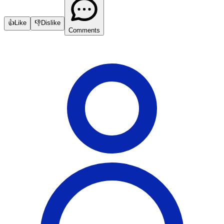
👍
Like
👎
Dislike
Comments