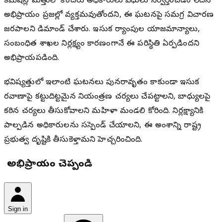
కమిషన్ల మత్తులో కొందరు అధికారులు విధులు నిర్వర్తించడం లేదనే
అభిప్రాయం ప్రజల్లో వ్యక్తమవుతోందని, ఈ ఘటనపై సమగ్ర విచారణ
జరపాలని డిమాండ్ చేశారు. ఇసుక ర్యాంపుల యాజమాన్యాలు,
సంబంధిత శాఖల నిర్లక్ష్యం కారణంగానే ఈ పరిస్థితి ఏర్పడిందని
అభిప్రాయపడింది.
భవిష్యత్తులో ఇలాంటి ఘటనలు పునరావృతం కాకుండా ఇసుక
రవాణాపై కట్టుదిట్టమైన నియంత్రణ చర్యలు చేపట్టాలని, బాధ్యులపై
కఠిన చర్యలు తీసుకోవాలని మహిళా మండలి కోరింది. నిర్లక్ష్యానికి
పాల్పడిన అధికారులను సస్పెండ్ చేయాలని, ఈ అంశాన్ని రాష్ట్ర
ప్రభుత్వ దృష్టికి తీసుకెళ్తామని హెచ్చరించింది.
మీ అభిప్రాయం చెప్పండి
Sign in