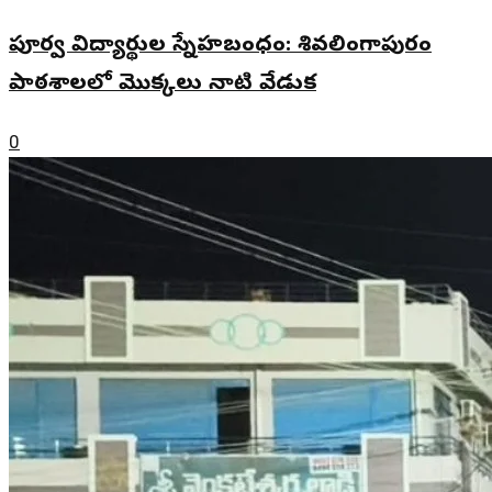
పూర్వ విద్యార్థుల స్నేహబంధం: శివలింగాపురం
పాఠశాలలో మొక్కలు నాటి వేడుక
0