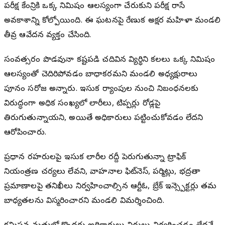
పరీక్ష కేంద్రానికి ఒక్క నిమిషం ఆలస్యంగా చేరుకుని పరీక్ష రాసే
అవకాశాన్ని కోల్పోయింది. ఈ ఘటనపై రేణుక అక్షర మహిళా మండలి
తీవ్ర ఆవేదన వ్యక్తం చేసింది.
సంవత్సరం పొడవునా కష్టపడి చదివిన విద్యార్థిని కలలు ఒక్క నిమిషం
ఆలస్యంతో చెదిరిపోవడం బాధాకరమని మండలి అధ్యక్షురాలు
పూనం సరోజ అన్నారు. ఇసుక ర్యాంపుల నుంచి నిబంధనలకు
విరుద్ధంగా అధిక సంఖ్యలో లారీలు, టిప్పర్లు రోడ్లపై
తిరుగుతున్నాయని, అయితే అధికారులు పట్టించుకోవడం లేదని
ఆరోపించారు.
ప్రధాన రహదారులపై ఇసుక లారీల రద్దీ పెరుగుతున్నా ట్రాఫిక్
నియంత్రణ చర్యలు లేవని, వాహనాల ఫిట్‌నెస్, పర్మిట్లు, భద్రతా
ప్రమాణాలపై తనిఖీలు నిర్వహించాల్సిన ఆర్టీఓ, బ్రేక్ ఇన్స్పెక్టర్లు తమ
బాధ్యతలను విస్మరించారని మండలి విమర్శించింది.