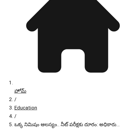
హోమ్
/
Education
/
ఒక్క నిమిషం ఆలస్యం.. నీట్ పరీక్షకు దూరం: అధికారు…