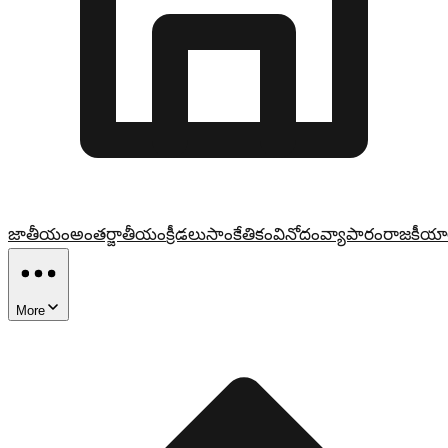
జాతీయం
అంతర్జాతీయం
క్రీడలు
సాంకేతికం
వినోదం
వ్యాపారం
రాజకీయా
More