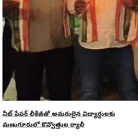
నీట్ పేపర్ లీకేజీతో అమరులైన విద్యార్థులకు
మణుగూరులో కొవ్వొత్తుల ర్యాలీ