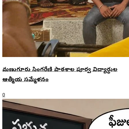
మణుగూరు సింగరేణి పాఠశాల పూర్వ విద్యార్థుల
ఆత్మీయ సమ్మేళనం
0