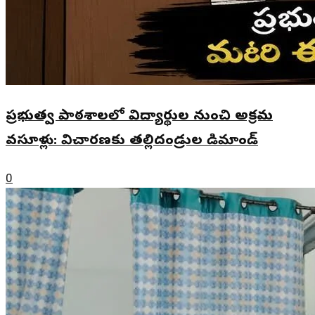
ప్రభుత్వ పాఠశాలలో విద్యార్థుల నుంచి అక్రమ
వసూళ్లు: విచారణకు తల్లిదండ్రుల డిమాండ్
0