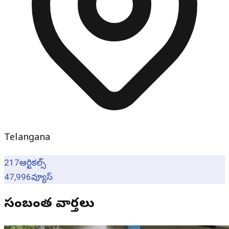
Telangana
217
ఆర్టికల్స్
47,996
వ్యూస్
సంబంధిత వార్తలు