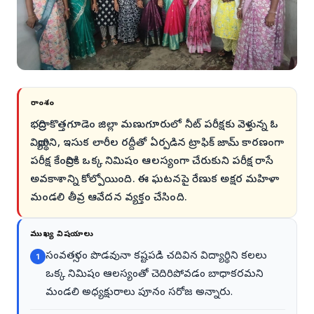
సారాంశం
భద్రాద్రి కొత్తగూడెం జిల్లా మణుగూరులో నీట్ పరీక్షకు వెళ్తున్న ఓ
విద్యార్థిని, ఇసుక లారీల రద్దీతో ఏర్పడిన ట్రాఫిక్ జామ్ కారణంగా
పరీక్ష కేంద్రానికి ఒక్క నిమిషం ఆలస్యంగా చేరుకుని పరీక్ష రాసే
అవకాశాన్ని కోల్పోయింది. ఈ ఘటనపై రేణుక అక్షర మహిళా
మండలి తీవ్ర ఆవేదన వ్యక్తం చేసింది.
ముఖ్య విషయాలు
సంవత్సరం పొడవునా కష్టపడి చదివిన విద్యార్థిని కలలు
1
ఒక్క నిమిషం ఆలస్యంతో చెదిరిపోవడం బాధాకరమని
మండలి అధ్యక్షురాలు పూనం సరోజ అన్నారు.