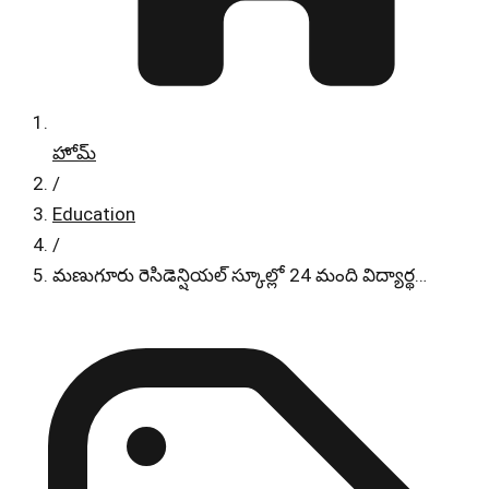
హోమ్
/
Education
/
మణుగూరు రెసిడెన్షియల్ స్కూల్లో 24 మంది విద్యార్థ…