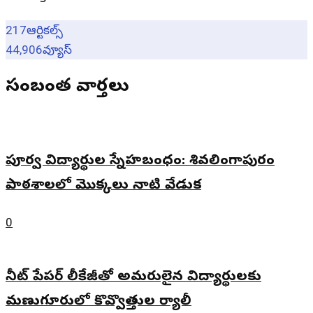
217
ఆర్టికల్స్
44,906
వ్యూస్
సంబంధిత వార్తలు
పూర్వ విద్యార్థుల స్నేహబంధం: శివలింగాపురం
పాఠశాలలో మొక్కలు నాటి వేడుక
0
నీట్ పేపర్ లీకేజీతో అమరులైన విద్యార్థులకు
మణుగూరులో కొవ్వొత్తుల ర్యాలీ