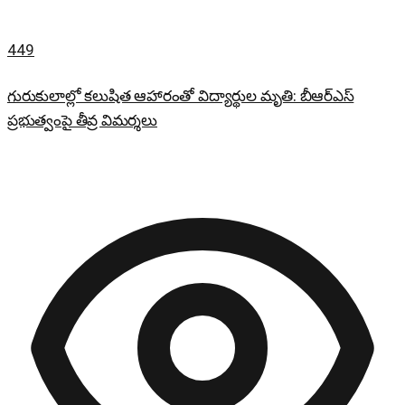
449
గురుకులాల్లో కలుషిత ఆహారంతో విద్యార్థుల మృతి: బీఆర్ఎస్
ప్రభుత్వంపై తీవ్ర విమర్శలు