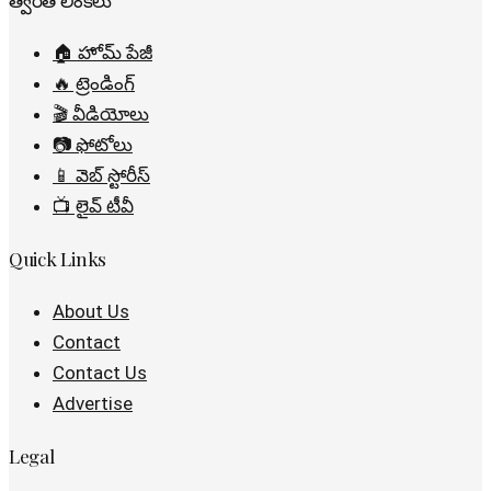
🏠 హోమ్ పేజీ
🔥 ట్రెండింగ్
🎬 వీడియోలు
📷 ఫోటోలు
📱 వెబ్ స్టోరీస్
📺 లైవ్ టీవీ
Quick Links
About Us
Contact
Contact Us
Advertise
Legal