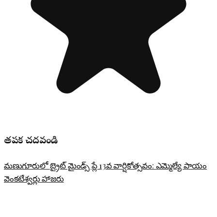
తప్పక చదవండి
మణుగూరులో బ్రైట్ మైండ్స్ ప్లే 13వ వార్షికోత్సవం: ఎమ్మెల్యే పాయం
వెంకటేశ్వర్లు హాజరు