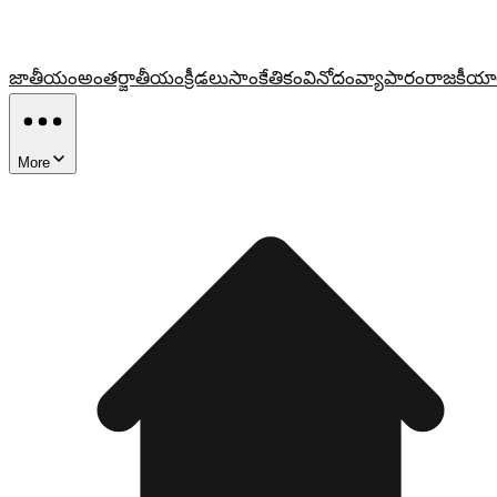
జాతీయం
అంతర్జాతీయం
క్రీడలు
సాంకేతికం
వినోదం
వ్యాపారం
రాజకీయా
More