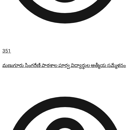
351
మణుగూరు సింగరేణి పాఠశాల పూర్వ విద్యార్థుల ఆత్మీయ సమ్మేళనం