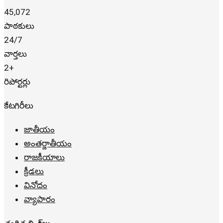
45,072
పాఠకులు
24/7
వార్తలు
2+
రిపోర్టర్లు
కేటగిరీలు
జాతీయం
అంతర్జాతీయం
రాజకీయాలు
క్రీడలు
వినోదం
వ్యాపారం
త్వరిత లింక్‌లు