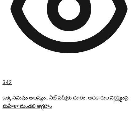
342
ఒక్క నిమిషం ఆలస్యం.. నీట్ పరీక్షకు దూరం: అధికారుల నిర్లక్ష్యంపై
మహిళా మండలి ఆగ్రహం