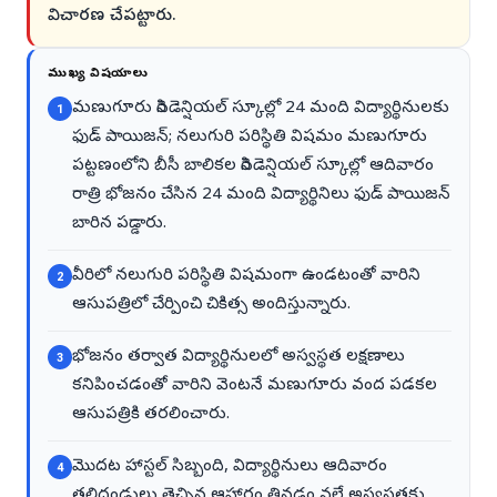
విచారణ చేపట్టారు.
ముఖ్య విషయాలు
మణుగూరు రెసిడెన్షియల్ స్కూల్లో 24 మంది విద్యార్థినులకు
1
ఫుడ్ పాయిజన్; నలుగురి పరిస్థితి విషమం మణుగూరు
పట్టణంలోని బీసీ బాలికల రెసిడెన్షియల్ స్కూల్లో ఆదివారం
రాత్రి భోజనం చేసిన 24 మంది విద్యార్థినిలు ఫుడ్ పాయిజన్
బారిన పడ్డారు.
వీరిలో నలుగురి పరిస్థితి విషమంగా ఉండటంతో వారిని
2
ఆసుపత్రిలో చేర్పించి చికిత్స అందిస్తున్నారు.
భోజనం తర్వాత విద్యార్థినులలో అస్వస్థత లక్షణాలు
3
కనిపించడంతో వారిని వెంటనే మణుగూరు వంద పడకల
ఆసుపత్రికి తరలించారు.
మొదట హాస్టల్ సిబ్బంది, విద్యార్థినులు ఆదివారం
4
తల్లిదండ్రులు తెచ్చిన ఆహారం తినడం వల్లే అస్వస్థతకు