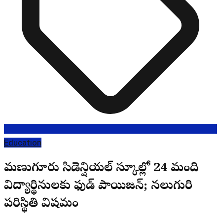
Education
మణుగూరు రెసిడెన్షియల్ స్కూల్లో 24 మంది
విద్యార్థినులకు ఫుడ్ పాయిజన్; నలుగురి
పరిస్థితి విషమం