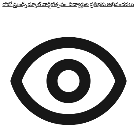
రోబో మైండ్స్ స్కూల్ వార్షికోత్సవం: విద్యార్థుల ప్రతిభకు అభినందనలు