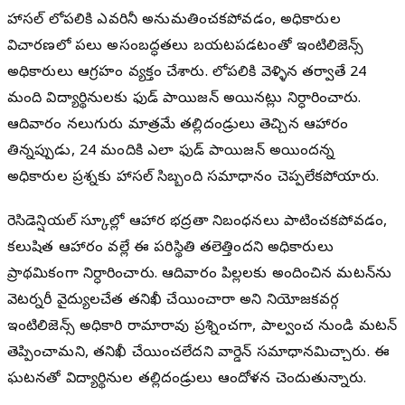
హాస్టల్ లోపలికి ఎవరినీ అనుమతించకపోవడం, అధికారుల
విచారణలో పలు అసంబద్ధతలు బయటపడటంతో ఇంటిలిజెన్స్
అధికారులు ఆగ్రహం వ్యక్తం చేశారు. లోపలికి వెళ్ళిన తర్వాతే 24
మంది విద్యార్థినులకు ఫుడ్ పాయిజన్ అయినట్లు నిర్ధారించారు.
ఆదివారం నలుగురు మాత్రమే తల్లిదండ్రులు తెచ్చిన ఆహారం
తిన్నప్పుడు, 24 మందికి ఎలా ఫుడ్ పాయిజన్ అయిందన్న
అధికారుల ప్రశ్నకు హాస్టల్ సిబ్బంది సమాధానం చెప్పలేకపోయారు.
రెసిడెన్షియల్ స్కూల్లో ఆహార భద్రతా నిబంధనలు పాటించకపోవడం,
కలుషిత ఆహారం వల్లే ఈ పరిస్థితి తలెత్తిందని అధికారులు
ప్రాథమికంగా నిర్ధారించారు. ఆదివారం పిల్లలకు అందించిన మటన్‌ను
వెటర్నరీ వైద్యులచేత తనిఖీ చేయించారా అని నియోజకవర్గ
ఇంటిలిజెన్స్ అధికారి రామారావు ప్రశ్నించగా, పాల్వంచ నుండి మటన్
తెప్పించామని, తనిఖీ చేయించలేదని వార్డెన్ సమాధానమిచ్చారు. ఈ
ఘటనతో విద్యార్థినుల తల్లిదండ్రులు ఆందోళన చెందుతున్నారు.