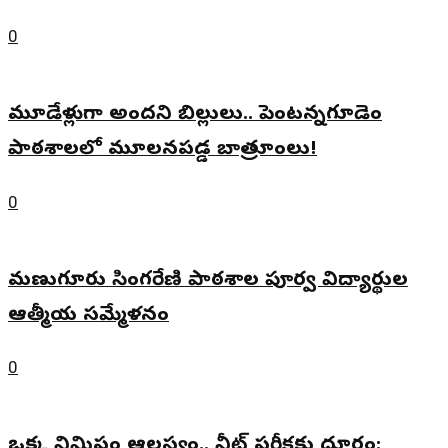
0
మూడేళ్లుగా అందని బిల్లులు.. పెంటన్నగూడెం
పాఠశాలలో మూలనపడ్డ బాత్రూంలు!
0
మణుగూరు సింగరేణి పాఠశాల పూర్వ విద్యార్థుల
ఆత్మీయ సమ్మేళనం
0
ఒక్క నిమిషం ఆలస్యం.. నీట్ పరీక్షకు దూరం: