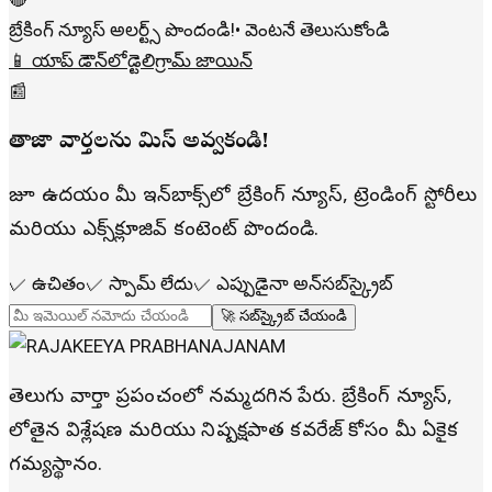
బ్రేకింగ్ న్యూస్ అలర్ట్స్ పొందండి!
• వెంటనే తెలుసుకోండి
📱 యాప్ డౌన్‌లోడ్
టెలిగ్రామ్ జాయిన్
📰
తాజా వార్తలను మిస్ అవ్వకండి!
రోజూ ఉదయం మీ ఇన్‌బాక్స్‌లో బ్రేకింగ్ న్యూస్, ట్రెండింగ్ స్టోరీలు
మరియు ఎక్స్‌క్లూజివ్ కంటెంట్ పొందండి.
✓
ఉచితం
✓
స్పామ్ లేదు
✓
ఎప్పుడైనా అన్‌సబ్‌స్క్రైబ్
🚀 సబ్‌స్క్రైబ్ చేయండి
తెలుగు వార్తా ప్రపంచంలో నమ్మదగిన పేరు. బ్రేకింగ్ న్యూస్,
లోతైన విశ్లేషణ మరియు నిష్పక్షపాత కవరేజ్ కోసం మీ ఏకైక
గమ్యస్థానం.