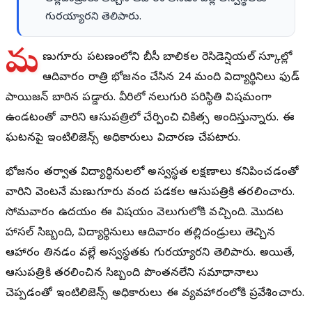
గురయ్యారని తెలిపారు.
మ
ణుగూరు పట్టణంలోని బీసీ బాలికల రెసిడెన్షియల్ స్కూల్లో
ఆదివారం రాత్రి భోజనం చేసిన 24 మంది విద్యార్థినిలు ఫుడ్
పాయిజన్ బారిన పడ్డారు. వీరిలో నలుగురి పరిస్థితి విషమంగా
ఉండటంతో వారిని ఆసుపత్రిలో చేర్పించి చికిత్స అందిస్తున్నారు. ఈ
ఘటనపై ఇంటిలిజెన్స్ అధికారులు విచారణ చేపట్టారు.
భోజనం తర్వాత విద్యార్థినులలో అస్వస్థత లక్షణాలు కనిపించడంతో
వారిని వెంటనే మణుగూరు వంద పడకల ఆసుపత్రికి తరలించారు.
సోమవారం ఉదయం ఈ విషయం వెలుగులోకి వచ్చింది. మొదట
హాస్టల్ సిబ్బంది, విద్యార్థినులు ఆదివారం తల్లిదండ్రులు తెచ్చిన
ఆహారం తినడం వల్లే అస్వస్థతకు గురయ్యారని తెలిపారు. అయితే,
ఆసుపత్రికి తరలించిన సిబ్బంది పొంతనలేని సమాధానాలు
చెప్పడంతో ఇంటిలిజెన్స్ అధికారులు ఈ వ్యవహారంలోకి ప్రవేశించారు.