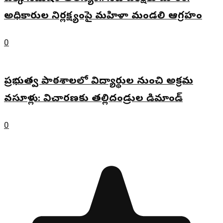
అధికారుల నిర్లక్ష్యంపై మహిళా మండలి ఆగ్రహం
0
ప్రభుత్వ పాఠశాలలో విద్యార్థుల నుంచి అక్రమ
వసూళ్లు: విచారణకు తల్లిదండ్రుల డిమాండ్
0