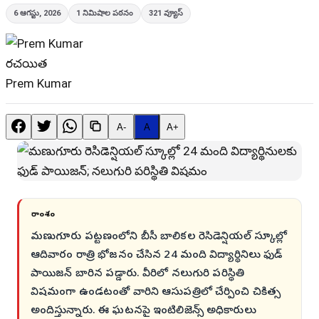
6 ఆగస్టు, 2026
1
నిమిషాల పఠనం
321
వ్యూస్
రచయిత
Prem Kumar
A-
A
A+
సారాంశం
మణుగూరు పట్టణంలోని బీసీ బాలికల రెసిడెన్షియల్ స్కూల్లో
ఆదివారం రాత్రి భోజనం చేసిన 24 మంది విద్యార్థినిలు ఫుడ్
పాయిజన్ బారిన పడ్డారు. వీరిలో నలుగురి పరిస్థితి
విషమంగా ఉండటంతో వారిని ఆసుపత్రిలో చేర్పించి చికిత్స
అందిస్తున్నారు. ఈ ఘటనపై ఇంటిలిజెన్స్ అధికారులు