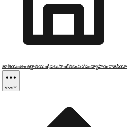
జాతీయం
అంతర్జాతీయం
క్రీడలు
సాంకేతికం
వినోదం
వ్యాపారం
రాజకీయా
More