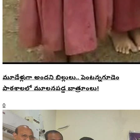
మూడేళ్లుగా అందని బిల్లులు.. పెంటన్నగూడెం
పాఠశాలలో మూలనపడ్డ బాత్రూంలు!
0