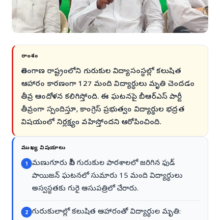
సారాంశం
తెలంగాణ రాష్ట్రంలోని గురుకుల విద్యాసంస్థల్లో కలుషిత
ఆహారం కారణంగా 127 మంది విద్యార్థులు మృతి చెందడం
తీవ్ర ఆందోళన కలిగిస్తోంది. ఈ ఘటనపై బీఆర్ఎస్ పార్టీ
తీవ్రంగా స్పందిస్తూ, కాంగ్రెస్ ప్రభుత్వం విద్యార్థుల భద్రత
విషయంలో నిర్లక్ష్యం వహిస్తోందని ఆరోపించింది.
ముఖ్య విషయాలు
మణుగూరు బీసీ గురుకుల పాఠశాలలో జరిగిన ఫుడ్
1
పాయిజన్ ఘటనలో సుమారు 15 మంది విద్యార్థులు
అస్వస్థతకు గురై ఆసుపత్రిలో చేరారు.
గురుకులాల్లో కలుషిత ఆహారంతో విద్యార్థుల మృతి:
2