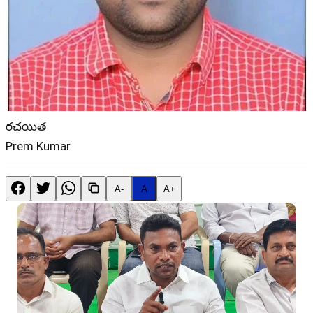
రచయిత
Prem Kumar
A-
A
A+