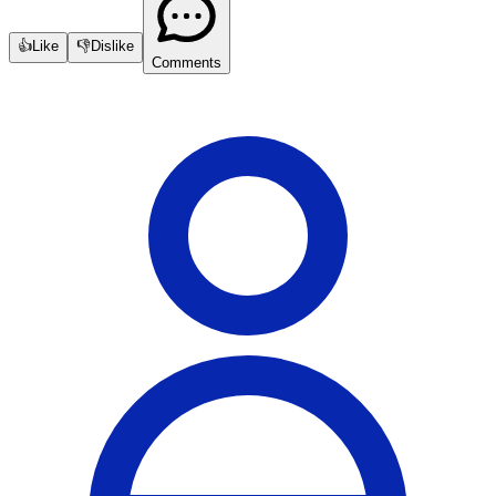
👍
Like
👎
Dislike
Comments