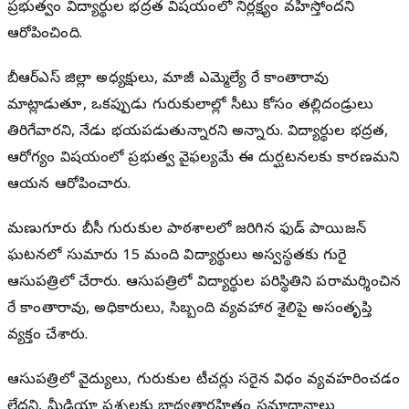
ప్రభుత్వం విద్యార్థుల భద్రత విషయంలో నిర్లక్ష్యం వహిస్తోందని
ఆరోపించింది.
బీఆర్ఎస్ జిల్లా అధ్యక్షులు, మాజీ ఎమ్మెల్యే రేగా కాంతారావు
మాట్లాడుతూ, ఒకప్పుడు గురుకులాల్లో సీటు కోసం తల్లిదండ్రులు
తిరిగేవారని, నేడు భయపడుతున్నారని అన్నారు. విద్యార్థుల భద్రత,
ఆరోగ్యం విషయంలో ప్రభుత్వ వైఫల్యమే ఈ దుర్ఘటనలకు కారణమని
ఆయన ఆరోపించారు.
మణుగూరు బీసీ గురుకుల పాఠశాలలో జరిగిన ఫుడ్ పాయిజన్
ఘటనలో సుమారు 15 మంది విద్యార్థులు అస్వస్థతకు గురై
ఆసుపత్రిలో చేరారు. ఆసుపత్రిలో విద్యార్థుల పరిస్థితిని పరామర్శించిన
రేగా కాంతారావు, అధికారులు, సిబ్బంది వ్యవహార శైలిపై అసంతృప్తి
వ్యక్తం చేశారు.
ఆసుపత్రిలో వైద్యులు, గురుకుల టీచర్లు సరైన విధంగా వ్యవహరించడం
లేదని, మీడియా ప్రశ్నలకు బాధ్యతారహితంగా సమాధానాలు