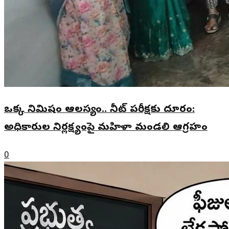
ఒక్క నిమిషం ఆలస్యం.. నీట్ పరీక్షకు దూరం:
అధికారుల నిర్లక్ష్యంపై మహిళా మండలి ఆగ్రహం
0