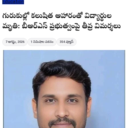
Education
గురుకులాల్లో కలుషిత ఆహారంతో విద్యార్థుల
మృతి: బీఆర్ఎస్ ప్రభుత్వంపై తీవ్ర విమర్శలు
7 ఆగస్టు, 2026
1
నిమిషాల పఠనం
354
వ్యూస్