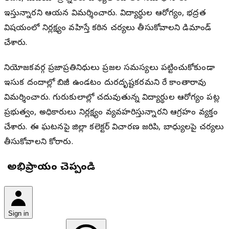
ఇస్తున్నారని ఆయన విమర్శించారు. విద్యార్థుల ఆరోగ్యం, భద్రత
విషయంలో నిర్లక్ష్యం వహిస్తే కఠిన చర్యలు తీసుకోవాలని డిమాండ్
చేశారు.
నియోజకవర్గ ప్రజాప్రతినిధులు ప్రజల సమస్యలు పట్టించుకోకుండా
ఇసుక దందాల్లో బిజీగా ఉండటం దురదృష్టకరమని రేగా కాంతారావు
విమర్శించారు. గురుకులాల్లో చదువుతున్న విద్యార్థుల ఆరోగ్యం పట్ల
ప్రభుత్వం, అధికారులు నిర్లక్ష్యంగా వ్యవహరిస్తున్నారని ఆగ్రహం వ్యక్తం
చేశారు. ఈ ఘటనపై జిల్లా కలెక్టర్ విచారణ జరిపి, బాధ్యులపై చర్యలు
తీసుకోవాలని కోరారు.
మీ అభిప్రాయం చెప్పండి
Sign in