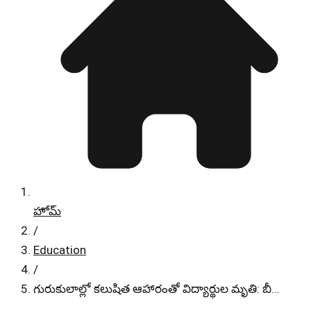
హోమ్
/
Education
/
గురుకులాల్లో కలుషిత ఆహారంతో విద్యార్థుల మృతి: బీ…