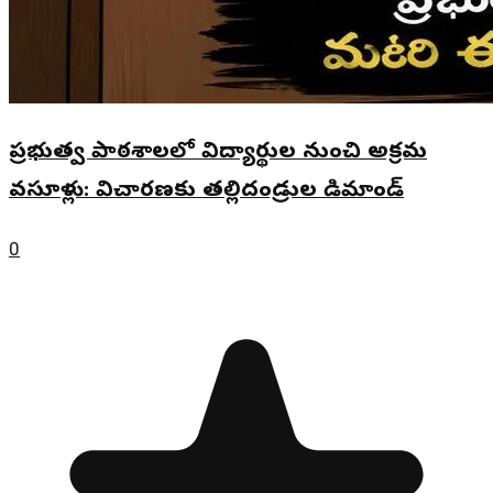
ప్రభుత్వ పాఠశాలలో విద్యార్థుల నుంచి అక్రమ
వసూళ్లు: విచారణకు తల్లిదండ్రుల డిమాండ్
0