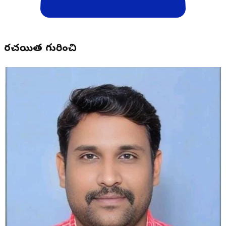
రచయిత గురించి