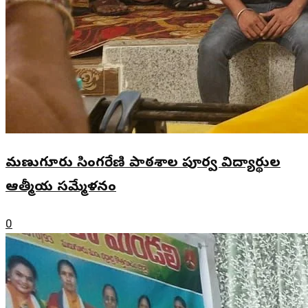
మణుగూరు సింగరేణి పాఠశాల పూర్వ విద్యార్థుల
ఆత్మీయ సమ్మేళనం
0