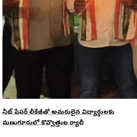
నీట్ పేపర్ లీకేజీతో అమరులైన విద్యార్థులకు
మణుగూరులో కొవ్వొత్తుల ర్యాలీ