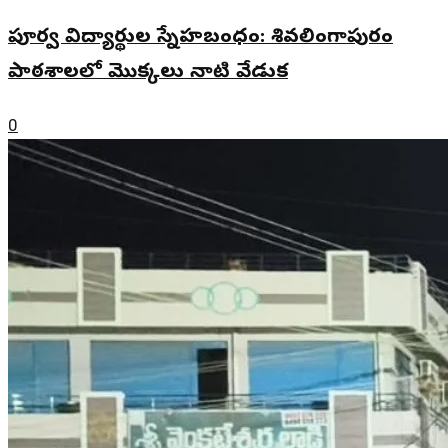
పూర్వ విద్యార్థుల స్నేహబంధం: శివలింగాపురం
పాఠశాలలో మొక్కలు నాటి వేడుక
0