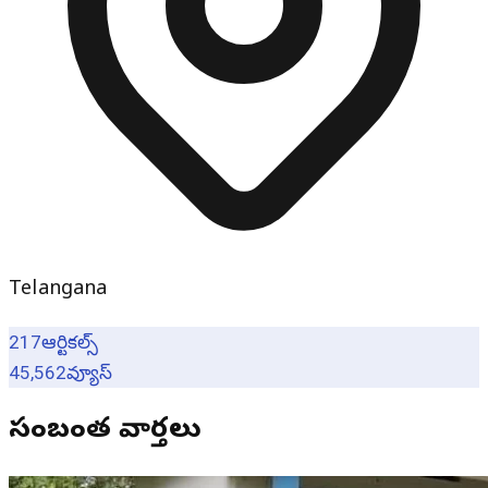
Telangana
217
ఆర్టికల్స్
45,562
వ్యూస్
సంబంధిత వార్తలు