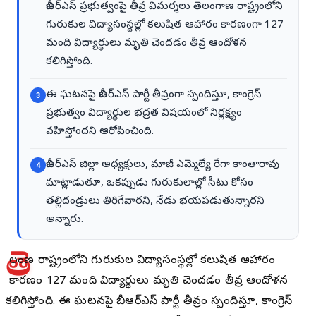
బీఆర్ఎస్ ప్రభుత్వంపై తీవ్ర విమర్శలు తెలంగాణ రాష్ట్రంలోని
గురుకుల విద్యాసంస్థల్లో కలుషిత ఆహారం కారణంగా 127
మంది విద్యార్థులు మృతి చెందడం తీవ్ర ఆందోళన
కలిగిస్తోంది.
ఈ ఘటనపై బీఆర్ఎస్ పార్టీ తీవ్రంగా స్పందిస్తూ, కాంగ్రెస్
3
ప్రభుత్వం విద్యార్థుల భద్రత విషయంలో నిర్లక్ష్యం
వహిస్తోందని ఆరోపించింది.
బీఆర్ఎస్ జిల్లా అధ్యక్షులు, మాజీ ఎమ్మెల్యే రేగా కాంతారావు
4
మాట్లాడుతూ, ఒకప్పుడు గురుకులాల్లో సీటు కోసం
తల్లిదండ్రులు తిరిగేవారని, నేడు భయపడుతున్నారని
అన్నారు.
తె
లంగాణ రాష్ట్రంలోని గురుకుల విద్యాసంస్థల్లో కలుషిత ఆహారం
కారణంగా 127 మంది విద్యార్థులు మృతి చెందడం తీవ్ర ఆందోళన
కలిగిస్తోంది. ఈ ఘటనపై బీఆర్ఎస్ పార్టీ తీవ్రంగా స్పందిస్తూ, కాంగ్రెస్