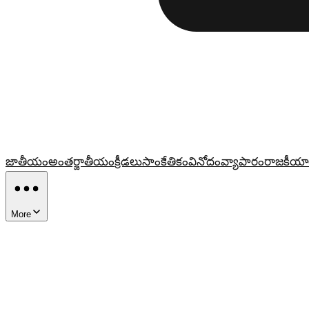
జాతీయం
అంతర్జాతీయం
క్రీడలు
సాంకేతికం
వినోదం
వ్యాపారం
రాజకీయా
More